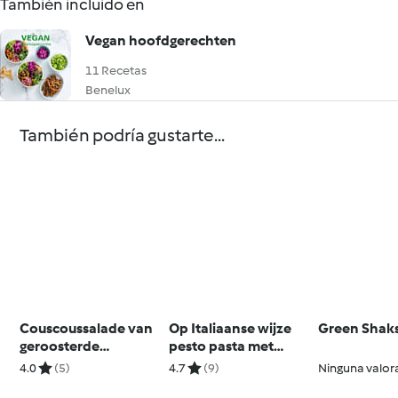
También incluido en
Vegan hoofdgerechten
11 Recetas
Benelux
También podría gustarte...
Couscoussalade van
Op Italiaanse wijze
Green Shak
geroosterde
pesto pasta met
Aubergine en Paprika
gekonfijte
4.0
(5)
4.7
(9)
Ninguna valor
kerstomaatjes