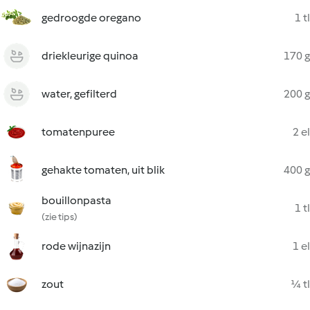
gedroogde oregano
1 tl
driekleurige quinoa
170 g
water, gefilterd
200 g
tomatenpuree
2 el
gehakte tomaten, uit blik
400 g
bouillonpasta
1 tl
(zie tips)
rode wijnazijn
1 el
zout
¼ tl