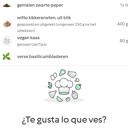
gemalen zwarte peper
½ tl
witte kikkererwten, uit blik
400 g
gespoeld en uitgelekt (ongeveer 250 g na het
uitlekken)
vegan kaas
80 g
geraspt (zie Tips)
verse basilicumbladeren
¿Te gusta lo que ves?