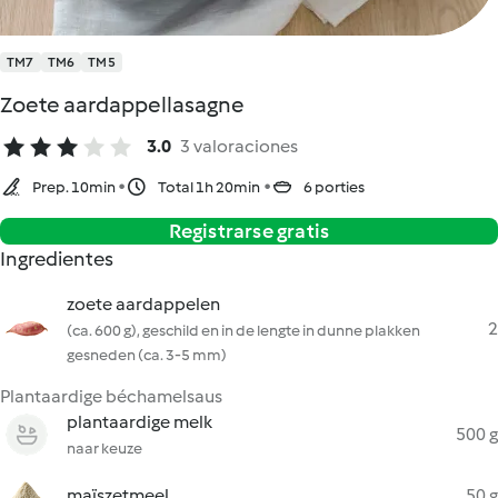
TM7
TM6
TM5
Zoete aardappellasagne
3.0
3 valoraciones
Prep. 10min
Total 1h 20min
6 porties
Registrarse gratis
Ingredientes
zoete aardappelen
2
(ca. 600 g), geschild en in de lengte in dunne plakken
gesneden (ca. 3-5 mm)
Plantaardige béchamelsaus
plantaardige melk
500 g
naar keuze
maïszetmeel
50 g