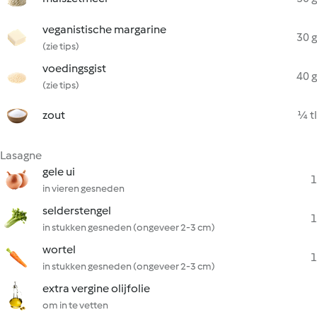
veganistische margarine
30 g
(zie tips)
voedingsgist
40 g
(zie tips)
zout
¼ tl
Lasagne
gele ui
1
in vieren gesneden
selderstengel
1
in stukken gesneden (ongeveer 2-3 cm)
wortel
1
in stukken gesneden (ongeveer 2-3 cm)
extra vergine olijfolie
om in te vetten