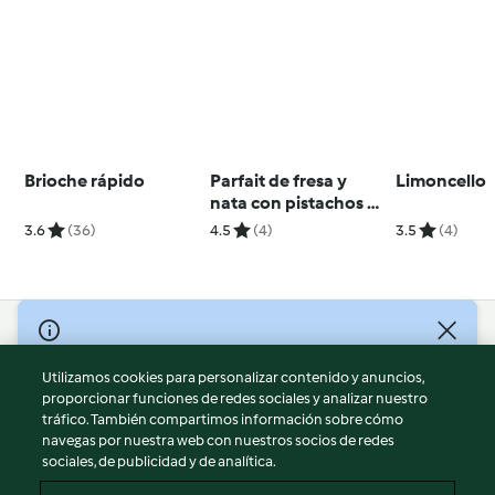
Brioche rápido
Parfait de fresa y
Limoncello
nata con pistachos y
frambuesas
3.6
(36)
4.5
(4)
3.5
(4)
© Copyright 2026
Utilizamos cookies para personalizar contenido y anuncios,
Términos de uso
proporcionar funciones de redes sociales y analizar nuestro
Política de privacidad
tráfico. También compartimos información sobre cómo
Aviso legal
navegas por nuestra web con nuestros socios de redes
sociales, de publicidad y de analítica.
Información legal