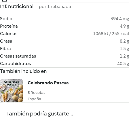
Inf. nutricional
por 1 rebanada
Sodio
394.4 mg
Proteína
4.9 g
Calorías
1068 kJ / 255 kcal
Grasa
8.2 g
Fibra
1.5 g
Grasas saturadas
1.2 g
Carbohidratos
40.5 g
También incluido en
Celebrando Pascua
5 Recetas
España
También podría gustarte...