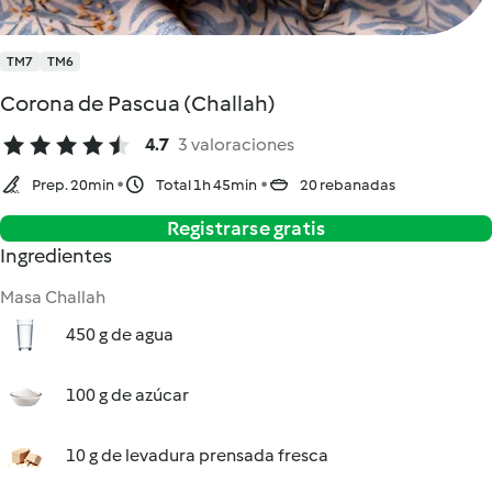
TM7
TM6
Corona de Pascua (Challah)
4.7
3 valoraciones
Prep. 20min
Total 1h 45min
20 rebanadas
Registrarse gratis
Ingredientes
Masa Challah
450 g de agua
100 g de azúcar
10 g de levadura prensada fresca