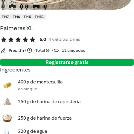
TM7
TM6
TM5
TM31
Palmeras XL
5.0
4 valoraciones
Prep. 1h
Total 6h
12 unidades
Registrarse gratis
Ingredientes
400 g de mantequilla
en bloque
250 g de harina de repostería
250 g de harina de fuerza
220 g de agua