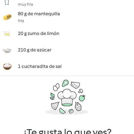
muy fría
80 g de mantequilla
fría
20 g zumo de limón
210 g de azúcar
1 cucharadita de sal
¿Te gusta lo que ves?