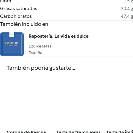
Fibra
1.5 g
Grasas saturadas
20.4 g
Carbohidratos
47.4 g
También incluido en
Repostería. La vida es dulce
120 Recetas
España
También podría gustarte...
Corona de Pascua
Tarta de frambuesas
Tarta de inv