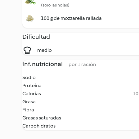
(solo las hojas)
100 g de mozzarella rallada
Dificultad
medio
Inf. nutricional
por 1 ración
Sodio
Proteína
Calorías
10
Grasa
Fibra
Grasas saturadas
Carbohidratos