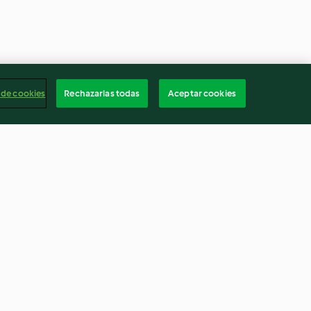
 de cookies
Rechazarlas todas
Aceptar cookies
a untar (sin
Nuggets de pollo con sojanesa
de encurtidos
3.7
(3)