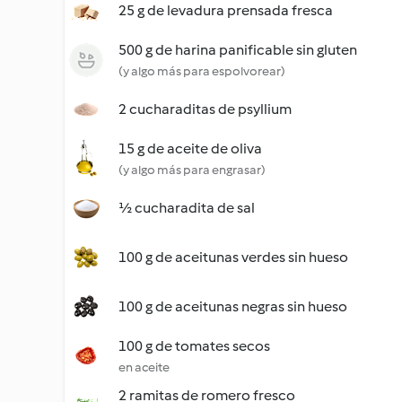
25 g de levadura prensada fresca
500 g de harina panificable sin gluten
(y algo más para espolvorear)
2 cucharaditas de psyllium
15 g de aceite de oliva
(y algo más para engrasar)
½ cucharadita de sal
100 g de aceitunas verdes sin hueso
100 g de aceitunas negras sin hueso
100 g de tomates secos
en aceite
2 ramitas de romero fresco