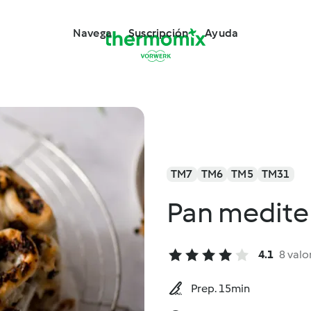
Navega
Suscripción
Ayuda
TM7
TM6
TM5
TM31
Pan mediter
4.1
8 valo
Prep. 15min