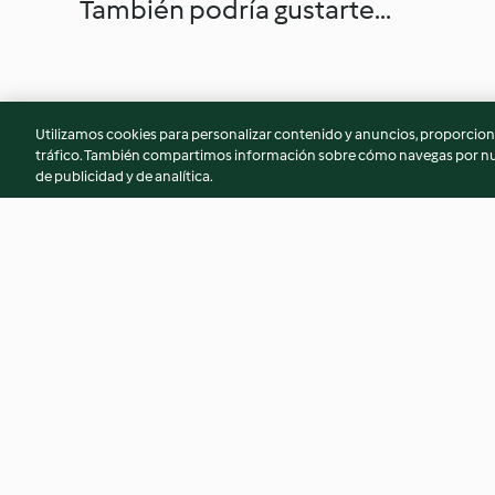
También podría gustarte...
Utilizamos cookies para personalizar contenido y anuncios, proporciona
tráfico. También compartimos información sobre cómo navegas por nue
de publicidad y de analítica.
Pan de leche (sin huevo y sin
Pie de batata enmi
lactosa)
4.7
(7)
4.0
(4)
© Copyright 2026