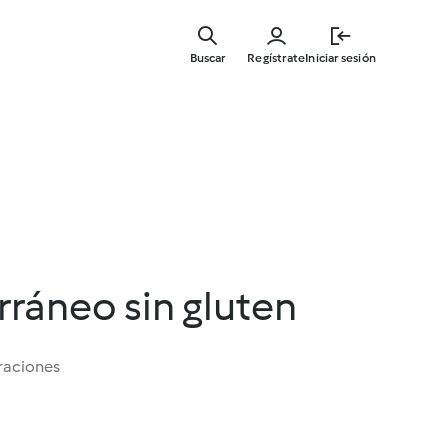
Ir
al
Buscar
Regístrate
Iniciar sesión
contenid
principal
ráneo sin gluten
raciones