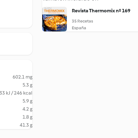
Revista Thermomix nº 169
35 Recetas
España
602.1 mg
5.3 g
33 kJ / 246 kcal
5.9 g
4.2 g
1.8 g
41.3 g