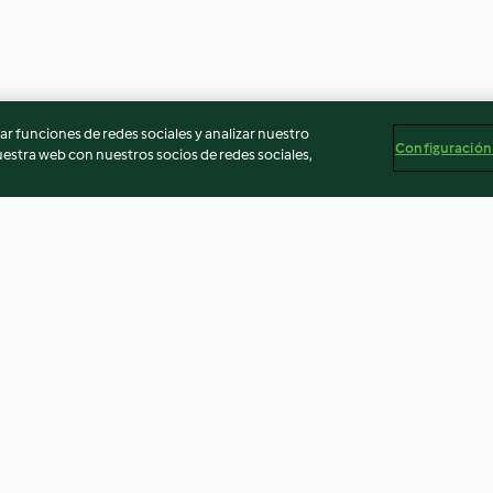
r funciones de redes sociales y analizar nuestro
Configuración
stra web con nuestros socios de redes sociales,
elada
Galletas saladas de pistacho
Queso fresco par
lácteos)
3.5
(42)
4.7
(7)