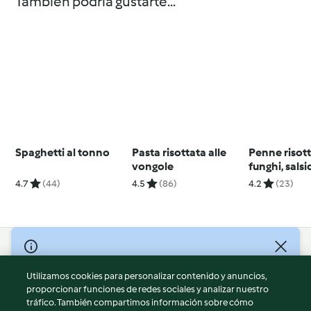
También podría gustarte...
Spaghetti al tonno
Pasta risottata alle
Penne risot
vongole
funghi, salsi
castagne
4.7
(44)
4.5
(86)
4.2
(23)
© Copyright 2026
Utilizamos cookies para personalizar contenido y anuncios,
Términos de uso
proporcionar funciones de redes sociales y analizar nuestro
Política de privacidad
tráfico. También compartimos información sobre cómo