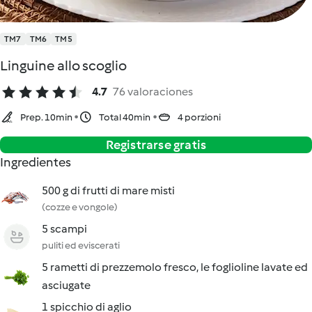
TM7
TM6
TM5
Linguine allo scoglio
4.7
76 valoraciones
Prep. 10min
Total 40min
4 porzioni
Registrarse gratis
Ingredientes
500 g di frutti di mare misti
(cozze e vongole)
5 scampi
puliti ed eviscerati
5 rametti di prezzemolo fresco, le foglioline lavate ed
asciugate
1 spicchio di aglio