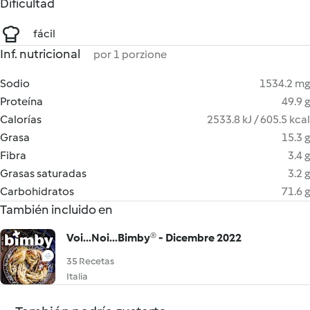
Dificultad
fácil
Inf. nutricional
por 1 porzione
Sodio
1534.2 mg
Proteína
49.9 g
Calorías
2533.8 kJ / 605.5 kcal
Grasa
15.3 g
Fibra
3.4 g
Grasas saturadas
3.2 g
Carbohidratos
71.6 g
También incluido en
Voi...Noi...Bimby® - Dicembre 2022
35 Recetas
Italia