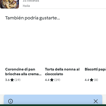
35 Recetas
Italia
También podría gustarte...
Coroncine di pan
Torta della nonna al
Biscotti pap
brioches alla crema
cioccolato
gianduia
3.6
(19)
4.4
(29)
4.4
(8)
© Copyright 2026