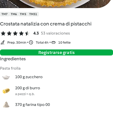
TM7
TM6
TM5
TM31
Crostata natalizia con crema di pistacchi
4.3
53 valoraciones
Prep. 30min
Total 4h
10 fette
Registrarse gratis
Ingredientes
Pasta frolla
100 g zucchero
200 g di burro
a pezzi + q.b.
370 g farina tipo 00