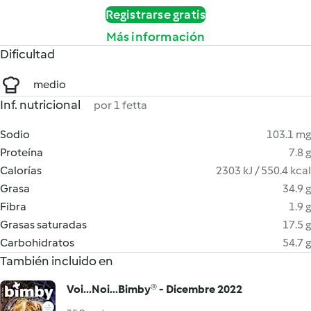
Registrarse gratis
Más información
Dificultad
medio
Inf. nutricional
por 1 fetta
Sodio
103.1 mg
Proteína
7.8 g
Calorías
2303 kJ / 550.4 kcal
Grasa
34.9 g
Fibra
1.9 g
Grasas saturadas
17.5 g
Carbohidratos
54.7 g
También incluido en
Voi...Noi...Bimby® - Dicembre 2022