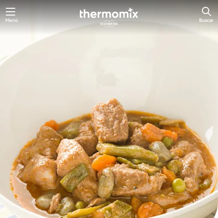
Ir
Menú
Buscar
al
contenido
principal