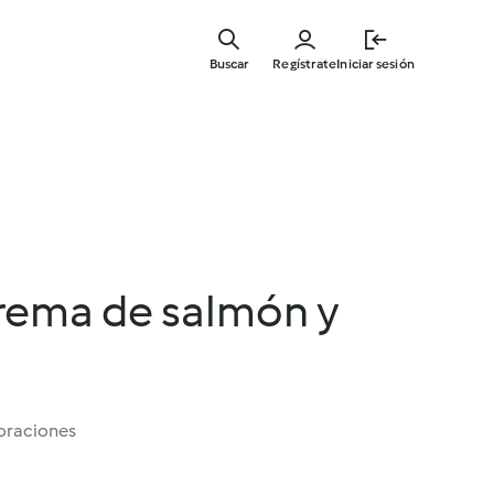
Ir
al
Buscar
Regístrate
Iniciar sesión
contenid
principal
crema de salmón y
oraciones