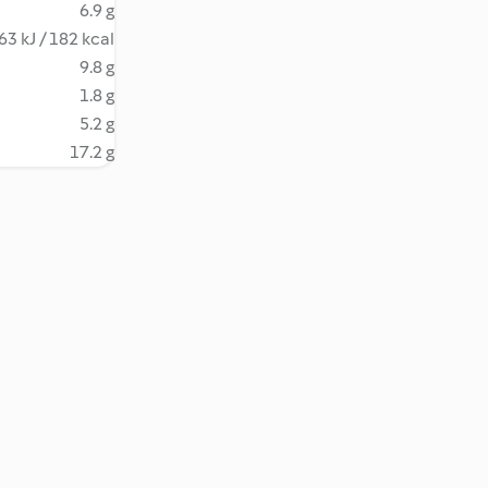
6.9 g
63 kJ / 182 kcal
9.8 g
1.8 g
5.2 g
17.2 g