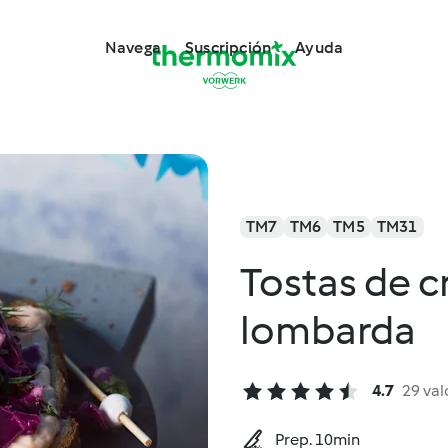
Navega
Suscripción
Ayuda
TM7
TM6
TM5
TM31
Tostas de 
lombarda
4.7
29 val
Prep. 10min