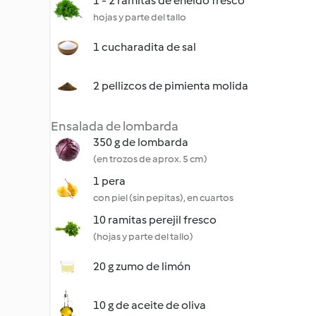
1 - 2 ramitas de eneldo fresco
hojas y parte del tallo
1 cucharadita de sal
2 pellizcos de pimienta molida
Ensalada de lombarda
350 g de lombarda
(en trozos de aprox. 5 cm)
1 pera
con piel (sin pepitas), en cuartos
10 ramitas perejil fresco
(hojas y parte del tallo)
20 g zumo de limón
10 g de aceite de oliva