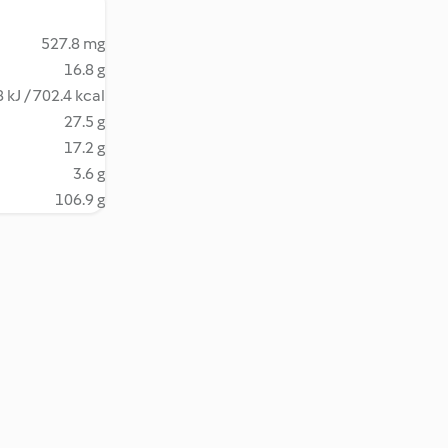
527.8 mg
16.8 g
 kJ / 702.4 kcal
27.5 g
17.2 g
3.6 g
106.9 g