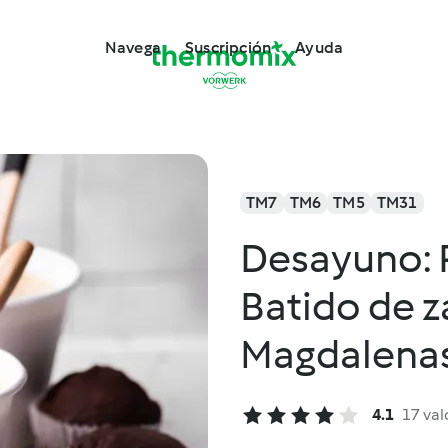
Navega
Suscripción
Ayuda
TM7
TM6
TM5
TM31
Desayuno: P
Batido de z
Magdalenas
4.1
17 val