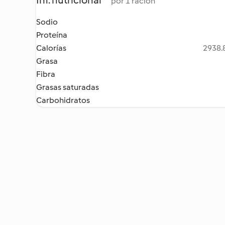
Inf. nutricional
por 1 ración
Sodio
Proteína
Calorías
2938.8
Grasa
Fibra
Grasas saturadas
Carbohidratos