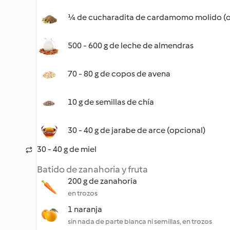
¼ de cucharadita de cardamomo molido (o
500 - 600 g de leche de almendras
70 - 80 g de copos de avena
10 g de semillas de chía
30 - 40 g de jarabe de arce (opcional)
30 - 40 g de miel
Batido de zanahoria y fruta
200 g de zanahoria
en trozos
1 naranja
sin nada de parte blanca ni semillas, en trozos