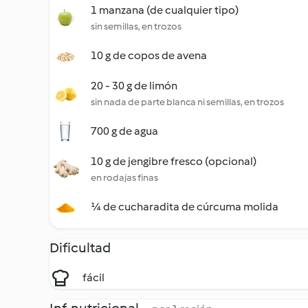
1 manzana (de cualquier tipo)
sin semillas, en trozos
10 g de copos de avena
20 - 30 g de limón
sin nada de parte blanca ni semillas, en trozos
700 g de agua
10 g de jengibre fresco (opcional)
en rodajas finas
¼ de cucharadita de cúrcuma molida
Dificultad
fácil