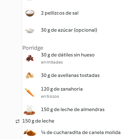
2 pellizcos de sal
30 g de azúcar (opcional)
Porridge
30 g de dátiles sin hueso
en mitades
30 g de avellanas tostadas
120 g de zanahoria
en trozos
150 g de leche de almendras
150 g de leche
¼ de cucharadita de canela molida