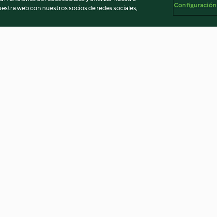
Configuración
stra web con nuestros socios de redes sociales,
 e verdure
Salmone all'arancia con
Udon con verdu
rt
couscous di broccoli
4.8
(11)
4.7
(3)
egal
Información legal
Cookies
Reportar contenido