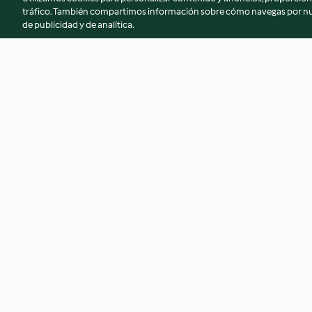
tráfico. También compartimos información sobre cómo navegas por nue
de publicidad y de analítica.
Verdure al forno marinate
Strudel di couscous
con salsa allo yogu
4.5
(13)
5.0
(1)
© Copyright 2026
Términos de uso
Política de privacidad
Aviso l
Declaración de accesibilidad