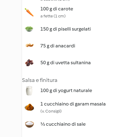
100 g di carote
a fette (1 cm)
150 g di piselli surgelati
75 g di anacardi
50 g di uvetta sultanina
Salsa e finitura
100 g di yogurt naturale
1 cucchiaino di garam masala
(v. Consigli)
½ cucchiaino di sale