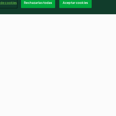
 de cookies
Rechazarlas todas
Aceptar cookies
re
Pizze di cavolfiore e formaggio
3.9
(14)
Españ
Cancelar suscripción