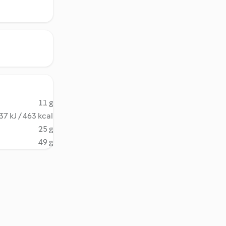
11 g
37 kJ / 463 kcal
25 g
49 g