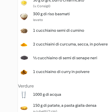
50 g di ghi, burro chiarificato
(v. Consigli)
300 g di riso basmati
lavato
1 cucchiaino semi di cumino
2 cucchiaini di curcuma, secca, in polvere
½ cucchiaino di semi di senape neri
1 cucchiaino di curry in polvere
Verdure
1000 g di acqua
150 g di patate, a pasta gialla densa
a cubetti (2 cm)