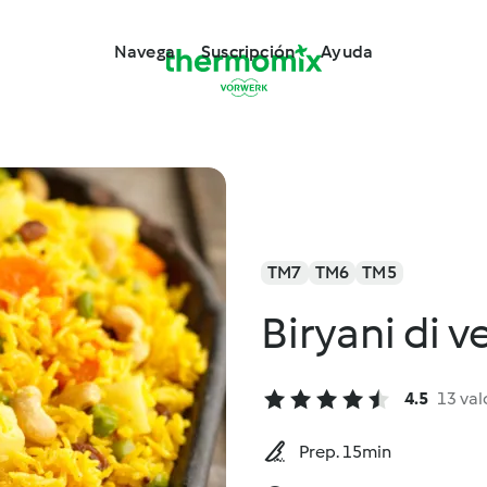
Navega
Suscripción
Ayuda
TM7
TM6
TM5
Biryani di v
4.5
13 val
Prep. 15min