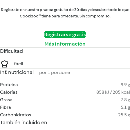
Regístrate en nuestra prueba gratuita de 30 días y descubre todo lo que
Cookidoo® tiene para ofrecerte. Sin compromiso.
Registrarse gratis
Más información
Dificultad
fácil
Inf. nutricional
por 1 porzione
Proteína
9.9 g
Calorías
858 kJ / 205 kcal
Grasa
7.8 g
Fibra
5.1 g
Carbohidratos
25.5 g
También incluido en