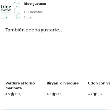
Idee gustose
156 Recetas
Suiza
También podría gustarte...
Verdure al forno
Biryani di verdure
Udon con v
marinate
4.5
(13)
4.5
(13)
4.7
(3)