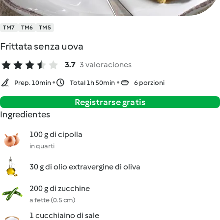
TM7
TM6
TM5
Frittata senza uova
3.7
3 valoraciones
Prep. 10min
Total 1h 50min
6 porzioni
Registrarse gratis
Ingredientes
100 g di cipolla
in quarti
30 g di olio extravergine di oliva
200 g di zucchine
a fette (0.5 cm)
1 cucchiaino di sale