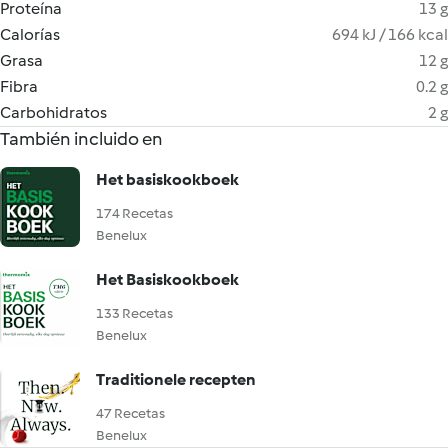
Proteína
13 g
Calorías
694 kJ / 166 kcal
Grasa
12 g
Fibra
0.2 g
Carbohidratos
2 g
También incluido en
Het basiskookboek
174 Recetas
Benelux
Het Basiskookboek
133 Recetas
Benelux
Traditionele recepten
47 Recetas
Benelux