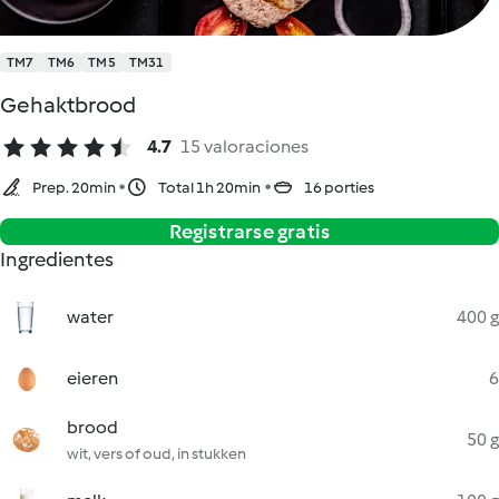
TM7
TM6
TM5
TM31
Gehaktbrood
4.7
15 valoraciones
Prep. 20min
Total 1h 20min
16 porties
Registrarse gratis
Ingredientes
water
400 g
eieren
6
brood
50 g
wit, vers of oud, in stukken