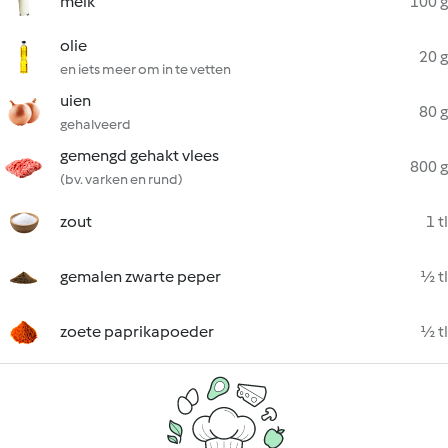
melk
100 g
olie
20 g
en iets meer om in te vetten
uien
80 g
gehalveerd
gemengd gehakt vlees
800 g
(bv. varken en rund)
zout
1 tl
gemalen zwarte peper
½ tl
zoete paprikapoeder
½ tl