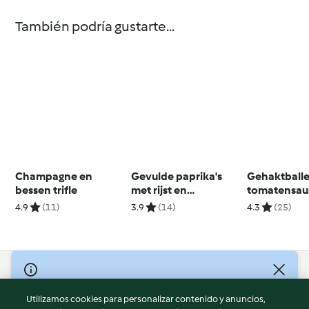
También podría gustarte...
Champagne en
Gevulde paprika's
Gehaktballe
bessen trifle
met rijst en
tomatensau
tomatensaus
4.9
(11)
3.9
(14)
4.3
(25)
© Copyright 2026
Utilizamos cookies para personalizar contenido y anuncios,
Términos de uso