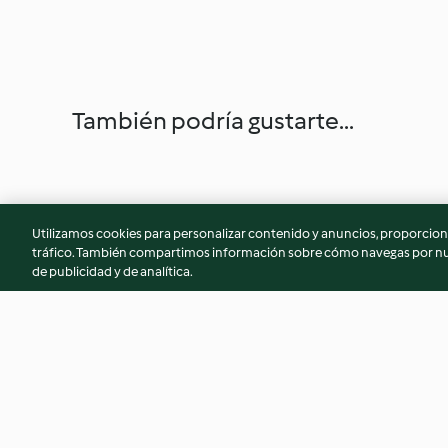
También podría gustarte...
Utilizamos cookies para personalizar contenido y anuncios, proporciona
tráfico. También compartimos información sobre cómo navegas por nue
de publicidad y de analítica.
Brochetas de pez espada con
Dip de queso gouda
salsa Teriyaki
requesón con cebo