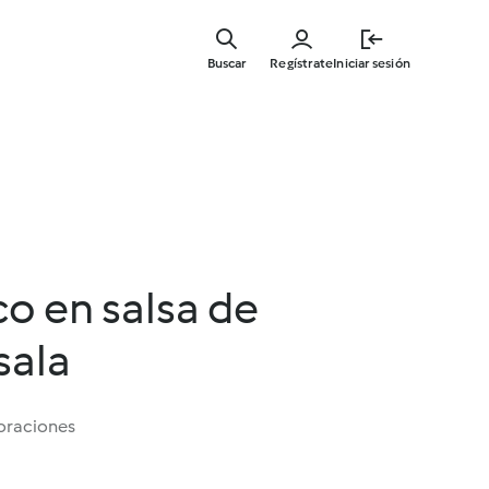
Ir
al
Buscar
Regístrate
Iniciar sesión
contenid
principal
o en salsa de
sala
oraciones