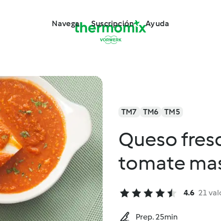
Navega
Suscripción
Ayuda
TM7
TM6
TM5
Queso fresc
tomate ma
4.6
21 val
Prep. 25min