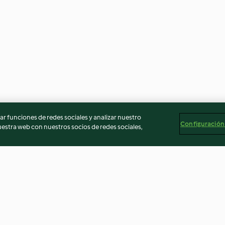
r funciones de redes sociales y analizar nuestro
Configuración
stra web con nuestros socios de redes sociales,
 y
Pan de café con pasas
Pollo con mole
llino