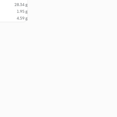
28.34 g
1.95 g
4.59 g