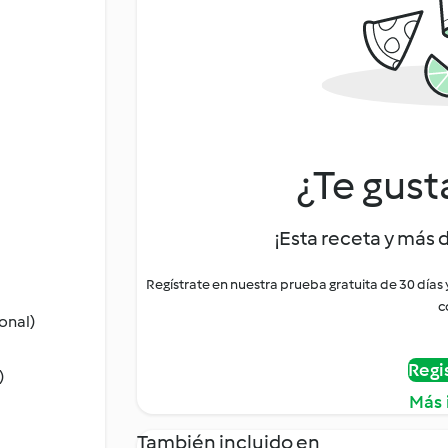
¿Te gust
¡Esta receta y más 
Regístrate en nuestra prueba gratuita de 30 días
c
onal)
Regi
)
Más 
También incluido en