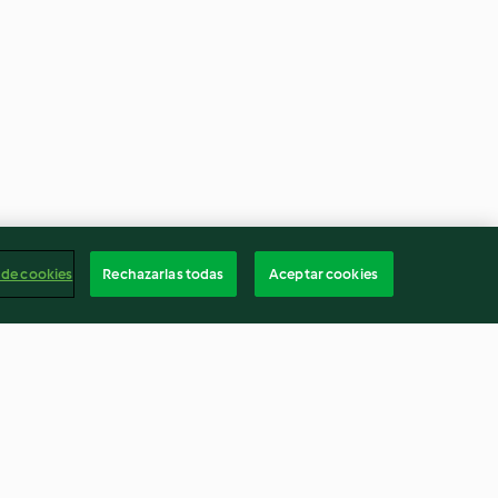
 de cookies
Rechazarlas todas
Aceptar cookies
 poblano
Agua de pepino con limón y
chía