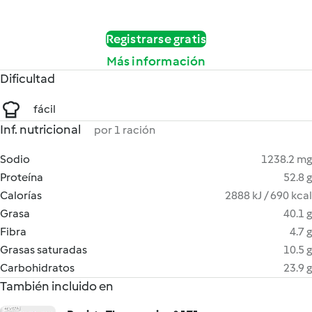
Registrarse gratis
Más información
Dificultad
fácil
Inf. nutricional
por 1 ración
Sodio
1238.2 mg
Proteína
52.8 g
Calorías
2888 kJ / 690 kcal
Grasa
40.1 g
Fibra
4.7 g
Grasas saturadas
10.5 g
Carbohidratos
23.9 g
También incluido en