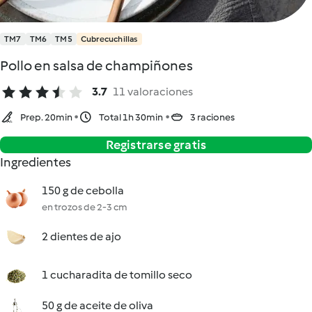
TM7
TM6
TM5
Cubrecuchillas
Pollo en salsa de champiñones
3.7
11 valoraciones
Prep. 20min
Total 1h 30min
3 raciones
Registrarse gratis
Ingredientes
150 g de cebolla
en trozos de 2-3 cm
2 dientes de ajo
1 cucharadita de tomillo seco
50 g de aceite de oliva