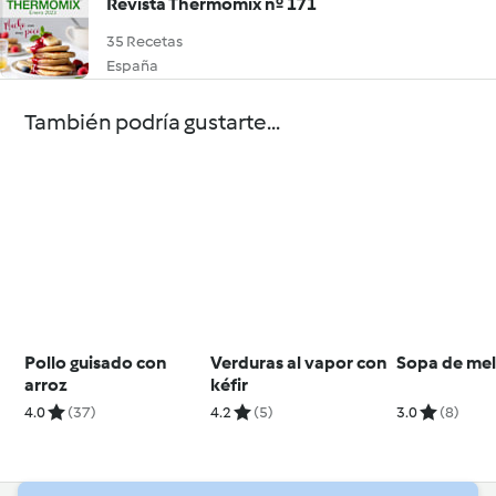
Revista Thermomix nº 171
35 Recetas
España
También podría gustarte...
Pollo guisado con
Verduras al vapor con
Sopa de me
arroz
kéfir
4.0
(37)
4.2
(5)
3.0
(8)