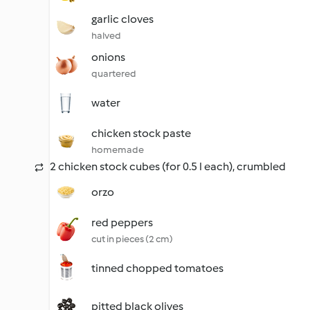
garlic cloves
halved
onions
quartered
water
chicken stock paste
homemade
2 chicken stock cubes (for 0.5 l each), crumbled
orzo
red peppers
cut in pieces (2 cm)
tinned chopped tomatoes
pitted black olives