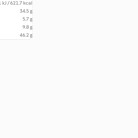
 kJ / 621.7 kcal
34.5 g
5.7 g
9.8 g
46.2 g