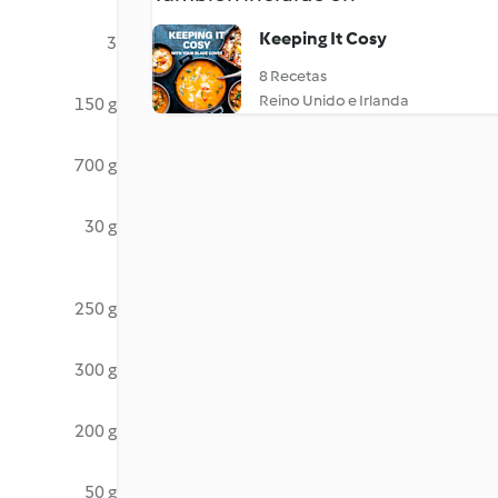
Keeping It Cosy
3
8 Recetas
Reino Unido e Irlanda
150 g
700 g
30 g
250 g
300 g
200 g
50 g