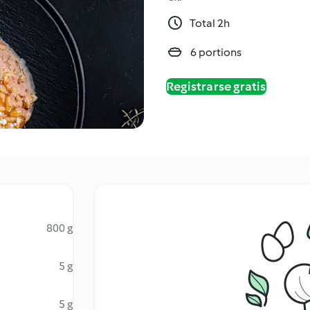
Total 2h
6 portions
Registrarse gratis
800 g
5 g
5 g