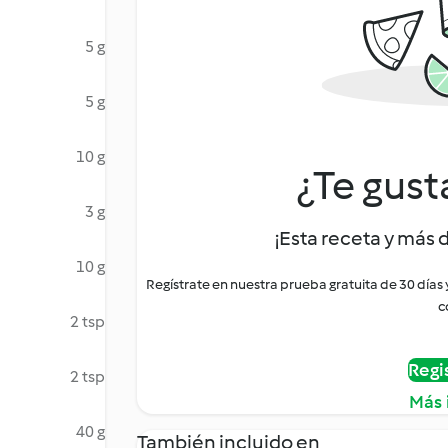
5 g
5 g
10 g
¿Te gust
3 g
¡Esta receta y más 
10 g
Regístrate en nuestra prueba gratuita de 30 días
c
2 tsp
Regi
2 tsp
Más 
40 g
También incluido en