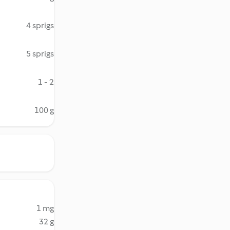
4 sprigs
5 sprigs
1 - 2
100 g
1 mg
32 g