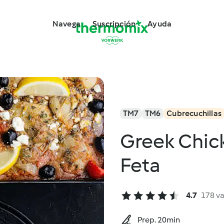
Navega
Suscripción
Ayuda
TM7
TM6
Cubrecuchillas
Greek Chic
Feta
4.7
178 v
Prep. 20min