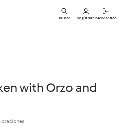
Ir
al
Buscar
Regístrate
Iniciar sesión
contenid
principal
ken with Orzo and
aloraciones