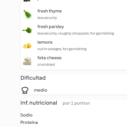
fresh thyme
leaves only
fresh parsley
leaves only, roughly chopped, for garnishing
lemons
cut in wedges, for garnishing
feta cheese
crumbled
Dificultad
medio
Inf. nutricional
por 1 portion
Sodio
Proteína