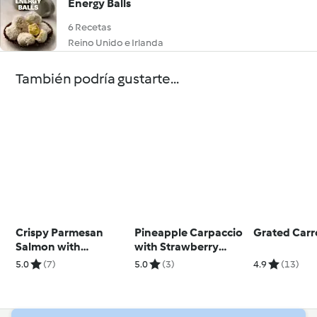
Energy Balls
6 Recetas
Reino Unido e Irlanda
También podría gustarte...
Crispy Parmesan
Pineapple Carpaccio
Grated Carr
Salmon with
with Strawberry
Vegetables and
Sorbet
5.0
(7)
5.0
(3)
4.9
(13)
Lemon Cream Sauce