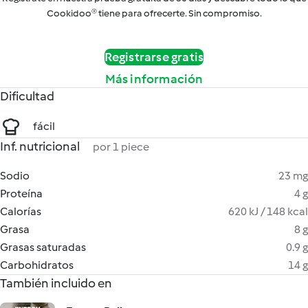
Cookidoo® tiene para ofrecerte. Sin compromiso.
Registrarse gratis
Más información
Dificultad
fácil
Inf. nutricional
por 1 piece
Sodio
23 mg
Proteína
4 g
Calorías
620 kJ / 148 kcal
Grasa
8 g
Grasas saturadas
0.9 g
Carbohidratos
14 g
También incluido en