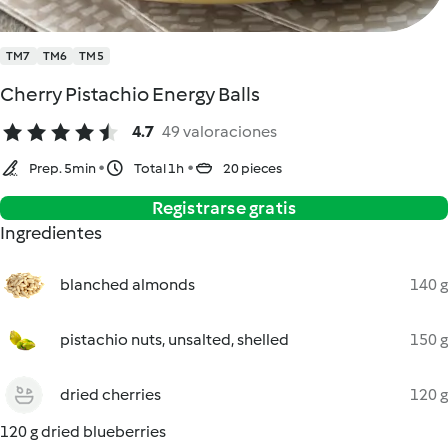
TM7
TM6
TM5
Cherry Pistachio Energy Balls
4.7
49 valoraciones
Prep. 5min
Total 1h
20 pieces
Registrarse gratis
Ingredientes
blanched almonds
140 g
pistachio nuts, unsalted, shelled
150 g
dried cherries
120 g
120 g dried blueberries