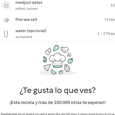
medjool dates
10
pitted, halved
fine sea salt
⅛ tsp
water (opcional)
1 - 2 Tbsp
as needed
¿Te gusta lo que ves?
¡Esta receta y más de 100 000 otras te esperan!
Regístrate en nuestra prueba gratuita de 30 días y descubre todo lo que