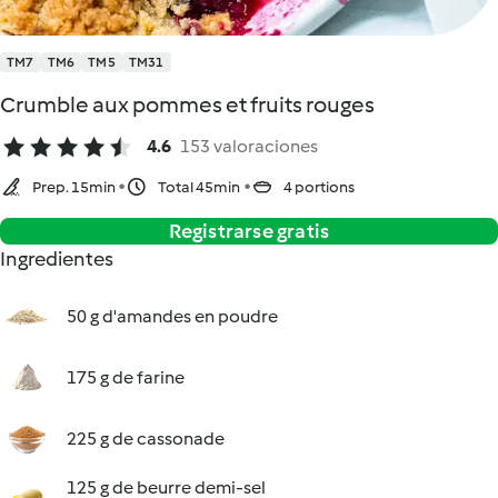
TM7
TM6
TM5
TM31
Crumble aux pommes et fruits rouges
4.6
153 valoraciones
Prep. 15min
Total 45min
4 portions
Registrarse gratis
Ingredientes
50 g d'amandes en poudre
175 g de farine
225 g de cassonade
125 g de beurre demi-sel