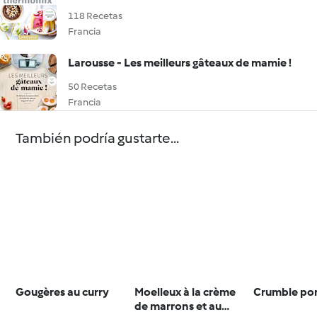
118 Recetas
Francia
Larousse - Les meilleurs gâteaux de mamie !
50 Recetas
Francia
También podría gustarte...
Gougères au curry
Moelleux à la crème
Crumble po
de marrons et au