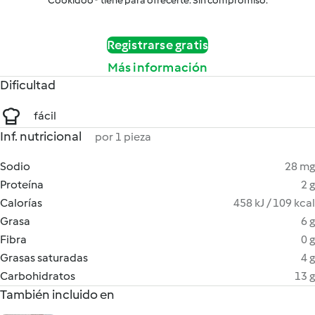
Cookidoo® tiene para ofrecerte. Sin compromiso.
Registrarse gratis
Más información
Dificultad
fácil
Inf. nutricional
por 1 pieza
Sodio
28 mg
Proteína
2 g
Calorías
458 kJ / 109 kcal
Grasa
6 g
Fibra
0 g
Grasas saturadas
4 g
Carbohidratos
13 g
También incluido en