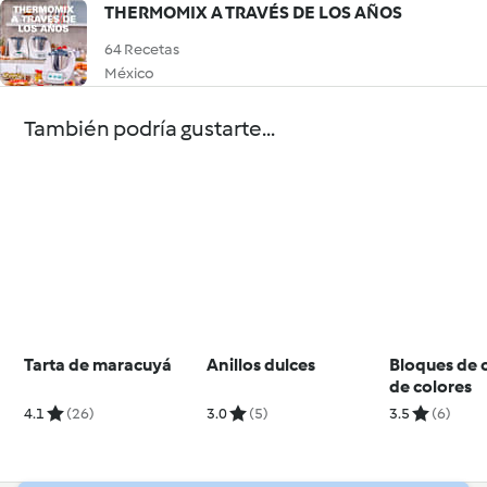
THERMOMIX A TRAVÉS DE LOS AÑOS
64 Recetas
México
También podría gustarte...
Tarta de maracuyá
Anillos dulces
Bloques de 
de colores
4.1
(26)
3.0
(5)
3.5
(6)