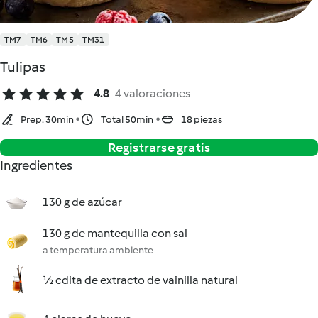
TM7
TM6
TM5
TM31
Tulipas
4.8
4 valoraciones
Prep. 30min
Total 50min
18 piezas
Registrarse gratis
Ingredientes
130 g de azúcar
130 g de mantequilla con sal
a temperatura ambiente
½ cdita de extracto de vainilla natural