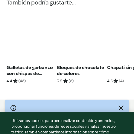
También podría gustarte...
Galletas de garbanzo
Bloques de chocolate
Chapati sin 
con chispas de
de colores
chocolate sin gluten
4.4
(46)
3.5
(6)
4.5
(4)
© Copyright 2026
Utilizamos cookies para personalizar contenido y anuncios,
Términos de uso
proporcionar funciones de redes sociales y analizar nuestro
Política de privacidad
tráfico. También compartimos información sobre cómo