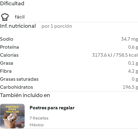
Dificultad
fácil
Inf. nutricional
por 1 porción
Sodio
34.7 mg
Proteína
0.6 g
Calorías
3173.6 kJ / 758.5 kcal
Grasa
0.1 g
Fibra
4.2 g
Grasas saturadas
0 g
Carbohidratos
196.5 g
También incluido en
Postres para regalar
7 Recetas
México