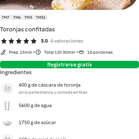
TM7
TM6
TM5
TM31
Toronjas confitadas
5.0
4 valoraciones
Prep. 15min
Total 13h 30min
10 porciones
Registrarse gratis
Ingredientes
400 g de cáscara de toronja
sin la parte blanca y cortada en tiras
5600 g de agua
1750 g de azúcar