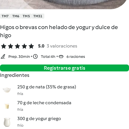
TM7
TM6
TM5
TM31
Higos o brevas con helado de yogur y dulce de
higo
5.0
3 valoraciones
Prep. 30min
Total 4h
6 raciones
Registrarse gratis
Ingredientes
250 g de nata (35% de grasa)
fría
70 g de leche condensada
fría
300 g de yogur griego
frío