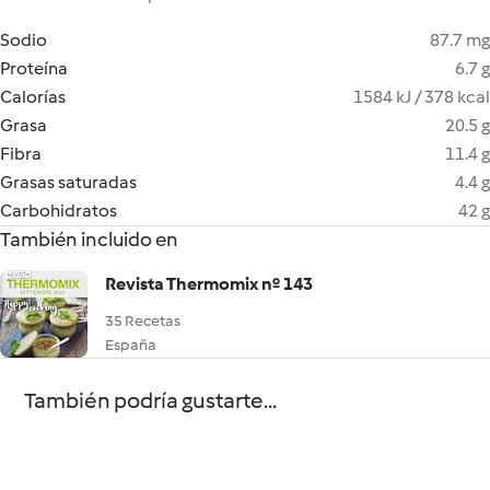
Sodio
87.7 mg
Proteína
6.7 g
Calorías
1584 kJ / 378 kcal
Grasa
20.5 g
Fibra
11.4 g
Grasas saturadas
4.4 g
Carbohidratos
42 g
También incluido en
Revista Thermomix nº 143
35 Recetas
España
También podría gustarte...