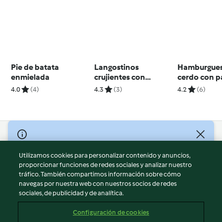
Pie de batata
Langostinos
Hamburgues
enmielada
crujientes con
cerdo con p
mayonesa de
vapor
4.0
(4)
4.3
(3)
4.2
(6)
sriracha
© Copyright 2026
Utilizamos cookies para personalizar contenido y anuncios,
Términos de uso
proporcionar funciones de redes sociales y analizar nuestro
Política de privacidad
tráfico. También compartimos información sobre cómo
Aviso legal
navegas por nuestra web con nuestros socios de redes
sociales, de publicidad y de analítica.
Información legal
Cookies
Configuración de cookies