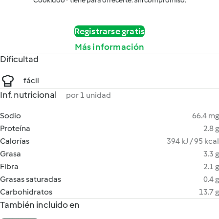
Cookidoo® tiene para ofrecerte. Sin compromiso.
Registrarse gratis
Más información
Dificultad
fácil
Inf. nutricional
por 1 unidad
Sodio
66.4 mg
Proteína
2.8 g
Calorías
394 kJ / 95 kcal
Grasa
3.3 g
Fibra
2.1 g
Grasas saturadas
0.4 g
Carbohidratos
13.7 g
También incluido en