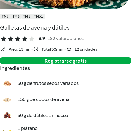
TM7
TM6
TM5
TM31
Galletas de avena y dátiles
3.9
182 valoraciones
Prep. 15min
Total 30min
12 unidades
Registrarse gratis
Ingredientes
50 g de frutos secos variados
150 g de copos de avena
50 g de dátiles sin hueso
1 plátano