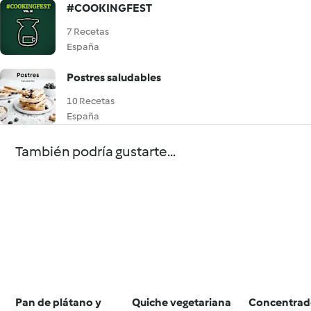
#COOKINGFEST
7 Recetas
España
Postres saludables
10 Recetas
España
También podría gustarte...
Pan de plátano y
Quiche vegetariana
Concentrad