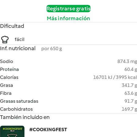
Registrarse gratis
Más información
Dificultad
fácil
Inf. nutricional
por 650 g
Sodio
874.3 mg
Proteína
60.4 g
Calorías
16701 kJ / 3995 kcal
Grasa
341.7 g
Fibra
63.6 g
Grasas saturadas
91.7 g
Carbohidratos
169.7 g
También incluido en
#COOKINGFEST