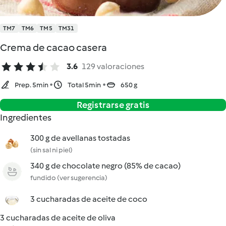
TM7
TM6
TM5
TM31
Crema de cacao casera
3.6
129 valoraciones
Prep. 5min
Total 5min
650 g
Registrarse gratis
Ingredientes
300 g de avellanas tostadas
(sin sal ni piel)
340 g de chocolate negro (85% de cacao)
fundido (ver sugerencia)
3 cucharadas de aceite de coco
3 cucharadas de aceite de oliva