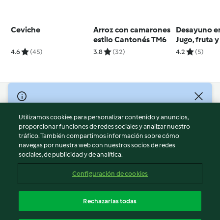
Ceviche
Arroz con camarones
Desayuno e
estilo Cantonés TM6
Jugo, fruta 
benedictin
4.6
(45)
3.8
(32)
4.2
(5)
© Copyright 2026
Utilizamos cookies para personalizar contenido y anuncios,
Términos de uso
proporcionar funciones de redes sociales y analizar nuestro
Política de privacidad
tráfico. También compartimos información sobre cómo
Aviso legal
navegas por nuestra web con nuestros socios de redes
sociales, de publicidad y de analítica.
Información legal
Cookies
Configuración de cookies
Reportar contenido
Cancelar suscripción
Rechazarlas todas
Declaración de accesibilidad