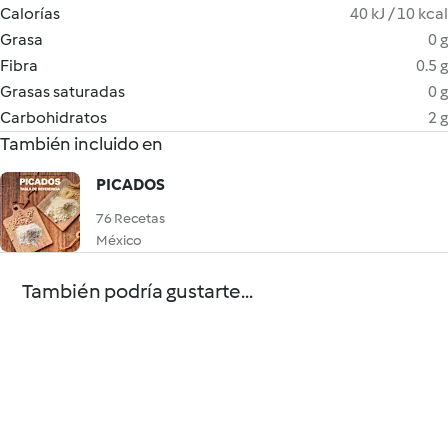
Calorías
40 kJ / 10 kcal
Grasa
0 g
Fibra
0.5 g
Grasas saturadas
0 g
Carbohidratos
2 g
También incluido en
PICADOS
76 Recetas
México
También podría gustarte...