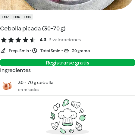
TM7
TM6
TM5
Cebolla picada (30-70 g)
4.3
3 valoraciones
Prep. 5min
Total 5min
30 gramo
Registrarse gratis
Ingredientes
30 - 70 g cebolla
en mitades