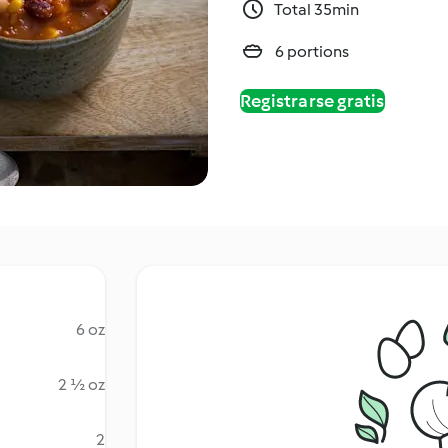
Total 35min
6 portions
Registrarse gratis
6 oz
2 ½ oz
2