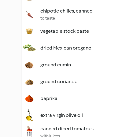
chipotle chilies, canned
to taste
vegetable stock paste
dried Mexican oregano
ground cumin
ground coriander
paprika
extra virgin olive oil
canned diced tomatoes
with juices