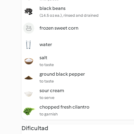
black beans
(14.5 oz ea.), rinsed and drained
frozen sweet corn
water
salt
to taste
ground black pepper
to taste
sour cream
to serve
chopped fresh cilantro
to garnish
Dificultad