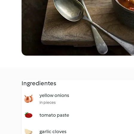
Ingredientes
yellow onions
in pieces
tomato paste
garlic cloves