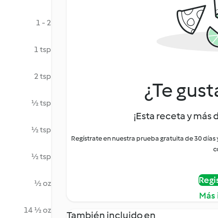
1 - 2
1 tsp
2 tsp
¿Te gust
½ tsp
¡Esta receta y más 
½ tsp
Regístrate en nuestra prueba gratuita de 30 días
c
½ tsp
Regi
½ oz
Más 
14 ½ oz
También incluido en