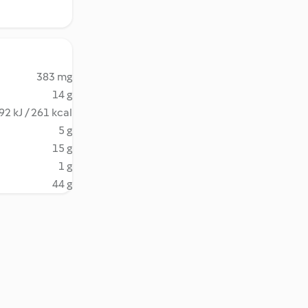
383 mg
14 g
92 kJ / 261 kcal
5 g
15 g
1 g
44 g