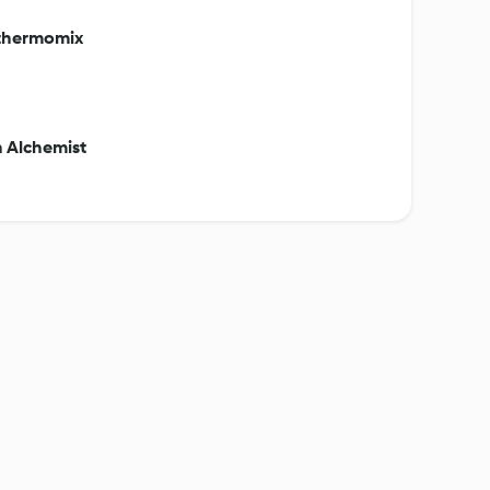
hthermomix
 Alchemist