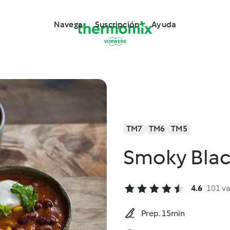
Navega
Suscripción
Ayuda
TM7
TM6
TM5
Smoky Blac
4.6
101 v
Prep. 15min