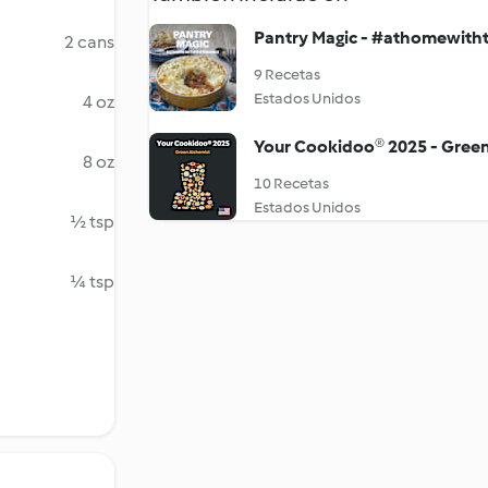
Pantry Magic - #athomewit
2 cans
9 Recetas
Estados Unidos
4 oz
Your Cookidoo® 2025 - Green
8 oz
10 Recetas
Estados Unidos
½ tsp
¼ tsp