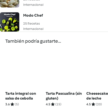
Internacional
Modo Chef
25 Recetas
Internacional
También podría gustarte...
Tarta integral con
Tarta Pascualina (sin
Cheesecake
salsa de cebolla
gluten)
de leche
3.6
(5)
4.5
(15)
4.5
(20)