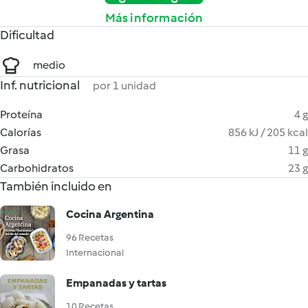
Más información
Dificultad
medio
Inf. nutricional
por 1 unidad
Proteína
4 g
Calorías
856 kJ / 205 kcal
Grasa
11 g
Carbohidratos
23 g
También incluido en
Cocina Argentina
96 Recetas
Internacional
Empanadas y tartas
10 Recetas