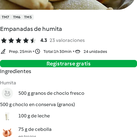
TM7
TM6
TM5
Empanadas de humita
4.3
23 valoraciones
Prep. 25min
Total 1h 30min
24 unidades
Registrarse gratis
Ingredientes
Humita
500 g granos de choclo fresco
500 g choclo en conserva (granos)
100 g de leche
75 g de cebolla
en trozos