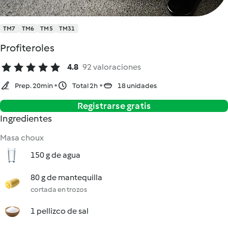
TM7
TM6
TM5
TM31
Profiteroles
4.8
92 valoraciones
Prep. 20min
Total 2h
18 unidades
Registrarse gratis
Ingredientes
Masa choux
150 g de agua
80 g de mantequilla
cortada en trozos
1 pellizco de sal