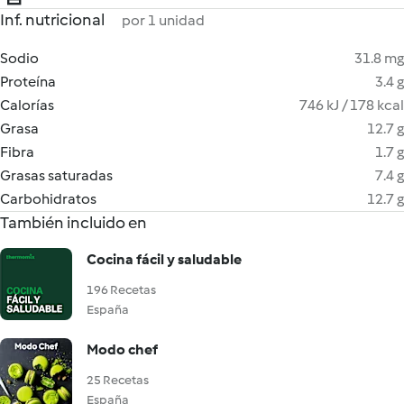
Inf. nutricional
por 1 unidad
Sodio
31.8 mg
Proteína
3.4 g
Calorías
746 kJ / 178 kcal
Grasa
12.7 g
Fibra
1.7 g
Grasas saturadas
7.4 g
Carbohidratos
12.7 g
También incluido en
Cocina fácil y saludable
196 Recetas
España
Modo chef
25 Recetas
España