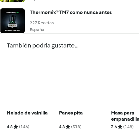
Thermomix® TM7 como nunca antes
227 Recetas
España
También podría gustarte...
Helado de vainilla
Panes pita
Masa para
empanadill
4.8
(146)
4.8
(318)
3.6
(148)