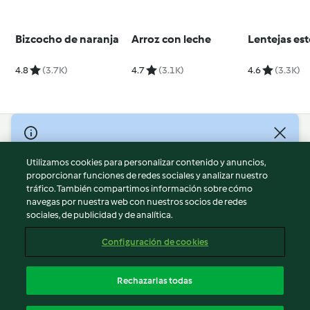
Bizcocho de naranja
Arroz con leche
Lentejas es
4.8
(3.7K)
4.7
(3.1K)
4.6
(3.3K)
© Copyright 2026
Utilizamos cookies para personalizar contenido y anuncios,
Términos de uso
proporcionar funciones de redes sociales y analizar nuestro
Política de privacidad
tráfico. También compartimos información sobre cómo
Aviso legal
navegas por nuestra web con nuestros socios de redes
sociales, de publicidad y de analítica.
Información legal
Cookies
Configuración de cookies
Reportar contenido
Cancelar suscripción
Rechazarlas todas
Declaración de accesibilidad