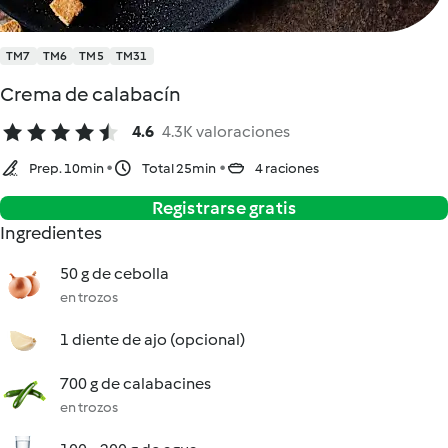
TM7
TM6
TM5
TM31
Crema de calabacín
4.6
4.3K valoraciones
Prep. 10min
Total 25min
4 raciones
Registrarse gratis
Ingredientes
50 g de cebolla
en trozos
1 diente de ajo (opcional)
700 g de calabacines
en trozos