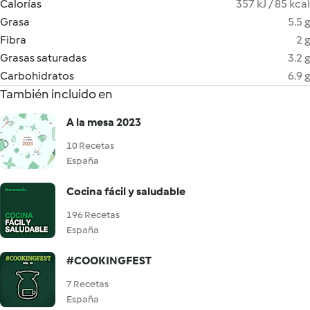
Calorías
357 kJ / 85 kcal
Grasa
5.5 g
Fibra
2 g
Grasas saturadas
3.2 g
Carbohidratos
6.9 g
También incluido en
A la mesa 2023
10 Recetas
España
Cocina fácil y saludable
196 Recetas
España
#COOKINGFEST
7 Recetas
España