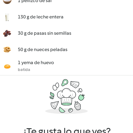
1 pellizco de sal
130 g de leche entera
30 g de pasas sin semillas
50 g de nueces peladas
1 yema de huevo
batida
¿Te gusta lo que ves?