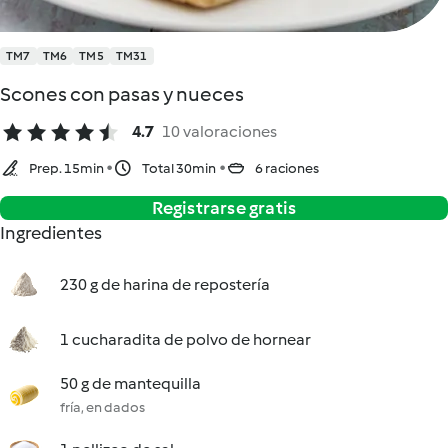
TM7
TM6
TM5
TM31
Scones con pasas y nueces
4.7
10 valoraciones
Prep. 15min
Total 30min
6 raciones
Registrarse gratis
Ingredientes
230 g de harina de repostería
1 cucharadita de polvo de hornear
50 g de mantequilla
fría, en dados