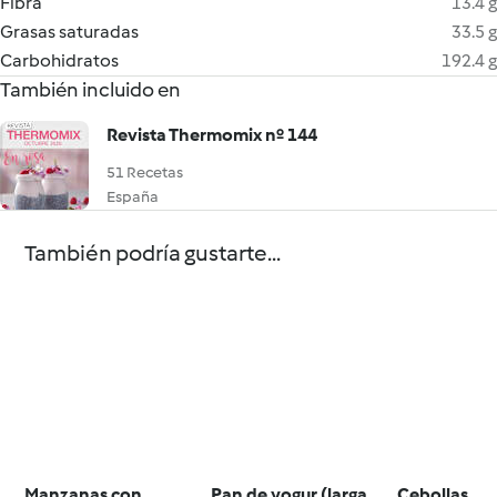
Fibra
13.4 g
Grasas saturadas
33.5 g
Carbohidratos
192.4 g
También incluido en
Revista Thermomix nº 144
51 Recetas
España
También podría gustarte...
Manzanas con
Pan de yogur (larga
Cebollas