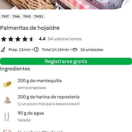
TM7
TM6
TM5
TM31
Palmeritas de hojaldre
4.4
64 valoraciones
Prep. 15min
Total 1h 15min
26 unidades
Registrarse gratis
Ingredientes
200 g de mantequilla
semicongelada
200 g de harina de repostería
(y un poco más para espolvorear)
90 g de agua
helada