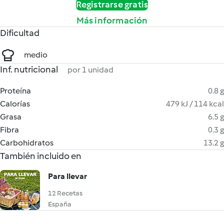
Registrarse gratis
Más información
Dificultad
medio
Inf. nutricional
por 1 unidad
Proteína
0.8 g
Calorías
479 kJ / 114 kcal
Grasa
6.5 g
Fibra
0.3 g
Carbohidratos
13.2 g
También incluido en
Para llevar
12 Recetas
España