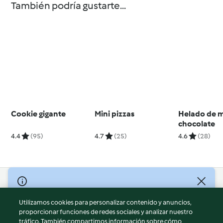
También podría gustarte...
Cookie gigante
Mini pizzas
Helado de 
chocolate
4.4
(95)
4.7
(25)
4.6
(28)
© Copyright 2026
Utilizamos cookies para personalizar contenido y anuncios,
Términos de uso
proporcionar funciones de redes sociales y analizar nuestro
Política de privacidad
tráfico. También compartimos información sobre cómo