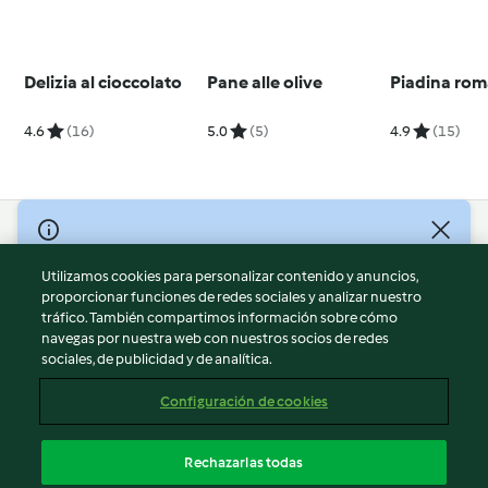
Delizia al cioccolato
Pane alle olive
Piadina ro
4.6
(16)
5.0
(5)
4.9
(15)
© Copyright 2026
Utilizamos cookies para personalizar contenido y anuncios,
Términos de uso
proporcionar funciones de redes sociales y analizar nuestro
Política de privacidad
tráfico. También compartimos información sobre cómo
Aviso legal
navegas por nuestra web con nuestros socios de redes
sociales, de publicidad y de analítica.
Información legal
Cookies
Configuración de cookies
Reportar contenido
Cancelar suscripción
Rechazarlas todas
Declaración de accesibilidad