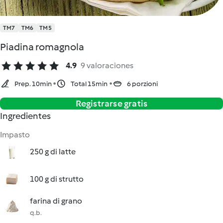
TM7
TM6
TM5
Piadina romagnola
4.9
9 valoraciones
Prep. 10min
Total 15min
6 porzioni
Registrarse gratis
Ingredientes
Impasto
250 g di latte
100 g di strutto
farina di grano
q.b.