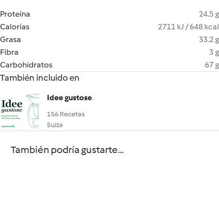
Proteína
24.5 g
Calorías
2711 kJ / 648 kcal
Grasa
33.2 g
Fibra
3 g
Carbohidratos
67 g
También incluido en
Idee gustose
156 Recetas
Suiza
También podría gustarte...