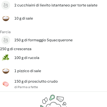
2 cucchiaini di lievito istantaneo per torte salate
10 g di sale
Farcia
250 g di formaggio Squacquerone
250 g di crescenza
100 g di rucola
1 pizzico di sale
150 g di prosciutto crudo
di Parma a fette