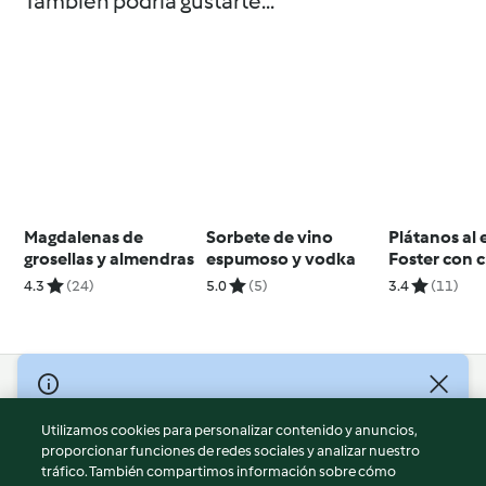
También podría gustarte...
Magdalenas de
Sorbete de vino
Plátanos al e
grosellas y almendras
espumoso y vodka
Foster con 
4.3
(24)
5.0
(5)
3.4
(11)
© Copyright 2026
Utilizamos cookies para personalizar contenido y anuncios,
Términos de uso
proporcionar funciones de redes sociales y analizar nuestro
Política de privacidad
tráfico. También compartimos información sobre cómo