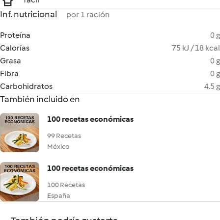
Inf. nutricional
por 1 ración
Proteína
0 g
Calorías
75 kJ / 18 kcal
Grasa
0 g
Fibra
0 g
Carbohidratos
4.5 g
También incluido en
100 recetas económicas
99 Recetas
México
100 recetas económicas
100 Recetas
España