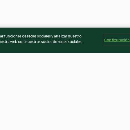
r funciones de redes sociales y analizar nuestro
Configuración
stra web con nuestros socios de redes sociales,
 piña
Cebollas fermentadas
Mocaccino sin l
2.6
(12)
2.9
(25)