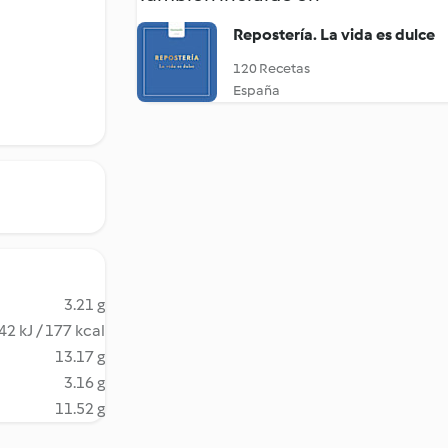
Repostería. La vida es dulce
120 Recetas
España
3.21 g
42 kJ / 177 kcal
13.17 g
3.16 g
11.52 g