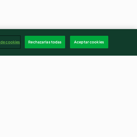
 de cookies
Rechazarlas todas
Aceptar cookies
actosa
Granola navideña
4.5
(40)