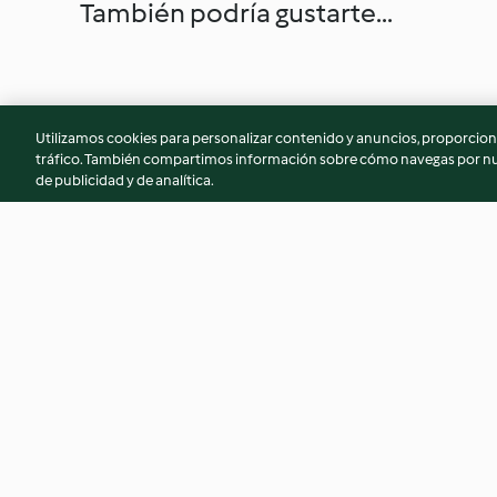
También podría gustarte...
Utilizamos cookies para personalizar contenido y anuncios, proporciona
tráfico. También compartimos información sobre cómo navegas por nue
de publicidad y de analítica.
Piel de manzana con especias
Té frío de hibisco y
en polvo
natural
5.0
(2)
3.8
(5)