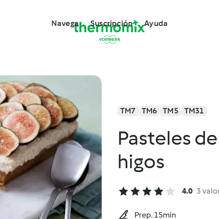
Navega
Suscripción
Ayuda
TM7
TM6
TM5
TM31
Pasteles de
higos
4.0
3 valo
Prep. 15min