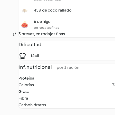
45 g de coco rallado
6 de higo
en rodajas finas
3 brevas, en rodajas finas
Dificultad
fácil
Inf. nutricional
por 1 ración
Proteína
Calorías
7
Grasa
Fibra
Carbohidratos