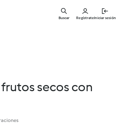
Ir
al
Buscar
Regístrate
Iniciar sesión
contenid
principal
 frutos secos con
raciones