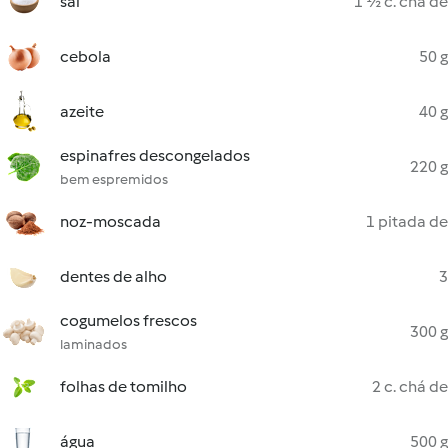
sal
1 ½ c. chá de
cebola
50 g
azeite
40 g
espinafres descongelados
220 g
bem espremidos
noz-moscada
1 pitada de
dentes de alho
3
cogumelos frescos
300 g
laminados
folhas de tomilho
2 c. chá de
água
500 g