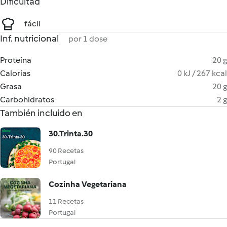
Dificultad
fácil
Inf. nutricional
por 1 dose
Proteína
20 g
Calorías
0 kJ / 267 kcal
Grasa
20 g
Carbohidratos
2 g
También incluido en
30.Trinta.30
90 Recetas
Portugal
Cozinha Vegetariana
11 Recetas
Portugal