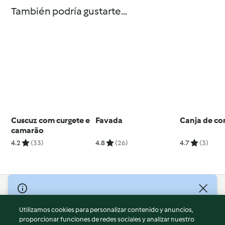
También podría gustarte...
Cuscuz com curgete e
Favada
Canja de co
camarão
4.2
(33)
4.8
(26)
4.7
(3)
© Copyright 2026
Utilizamos cookies para personalizar contenido y anuncios,
Términos de uso
proporcionar funciones de redes sociales y analizar nuestro