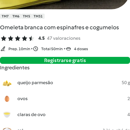
TM7
TM6
TM5
TM31
Omeleta branca com espinafres e cogumelos
4.5
47 valoraciones
Prep. 10min
Total 50min
4 doses
Registrarse gratis
Ingredientes
queijo parmesão
50 g
ovos
2
claras de ovo
4