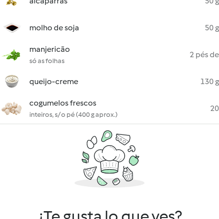
alcaparras
50 g
molho de soja
50 g
manjericão
2 pés de
só as folhas
queijo-creme
130 g
cogumelos frescos
20
inteiros, s/ o pé (400 g aprox.)
¿Te gusta lo que ves?