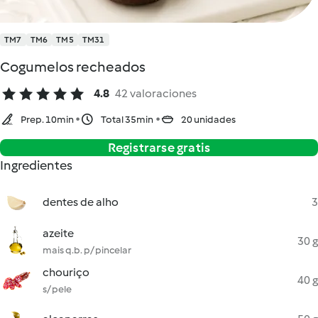
TM7
TM6
TM5
TM31
Cogumelos recheados
4.8
42 valoraciones
Prep. 10min
Total 35min
20 unidades
Registrarse gratis
Ingredientes
dentes de alho
3
azeite
30 g
mais q.b. p/ pincelar
chouriço
40 g
s/ pele