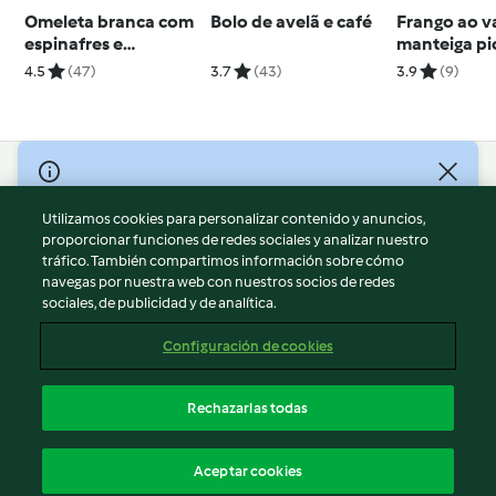
Omeleta branca com
Bolo de avelã e café
Frango ao 
espinafres e
manteiga pi
cogumelos
coentros
4.5
(47)
3.7
(43)
3.9
(9)
© Copyright 2026
Utilizamos cookies para personalizar contenido y anuncios,
Términos de uso
proporcionar funciones de redes sociales y analizar nuestro
Política de privacidad
tráfico. También compartimos información sobre cómo
Aviso legal
navegas por nuestra web con nuestros socios de redes
sociales, de publicidad y de analítica.
Información legal
Cookies
Configuración de cookies
Reportar contenido
Cancelar suscripción
Rechazarlas todas
Declaración de accesibilidad
Español
Aceptar cookies