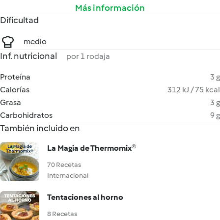
Más información
Dificultad
medio
Inf. nutricional
por 1 rodaja
Proteína
3 g
Calorías
312 kJ / 75 kcal
Grasa
3 g
Carbohidratos
9 g
También incluido en
La Magia de Thermomix®
70 Recetas
Internacional
Tentaciones al horno
8 Recetas