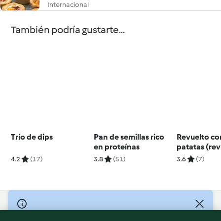
Internacional
También podría gustarte...
Trío de dips
Pan de semillas rico
Revuelto co
en proteínas
patatas (re
Gramajo)
4.2
(17)
3.8
(51)
3.6
(7)
© Copyright 2026