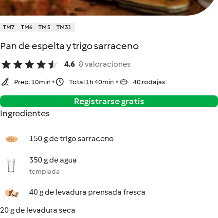
TM7
TM6
TM5
TM31
Pan de espelta y trigo sarraceno
4.6
8 valoraciones
Prep. 10min
Total 1h 40min
40 rodajas
Registrarse gratis
Ingredientes
150 g de trigo sarraceno
350 g de agua
templada
40 g de levadura prensada fresca
20 g de levadura seca