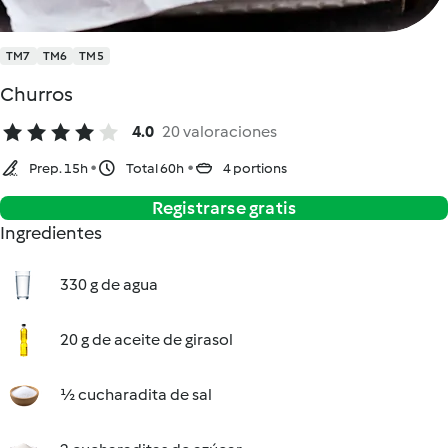
TM7
TM6
TM5
Churros
4.0
20 valoraciones
Prep. 15h
Total 60h
4 portions
Registrarse gratis
Ingredientes
330 g de agua
20 g de aceite de girasol
½ cucharadita de sal