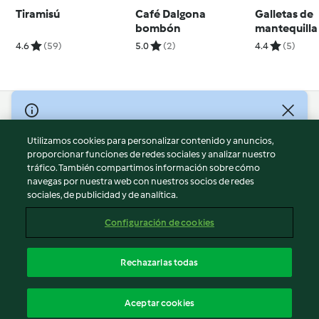
Tiramisú
Café Dalgona
Galletas de
bombón
mantequilla
4.6
(59)
5.0
(2)
4.4
(5)
© Copyright 2026
Utilizamos cookies para personalizar contenido y anuncios,
Términos de uso
proporcionar funciones de redes sociales y analizar nuestro
Política de privacidad
tráfico. También compartimos información sobre cómo
Aviso legal
navegas por nuestra web con nuestros socios de redes
sociales, de publicidad y de analítica.
Información legal
Cookies
Configuración de cookies
Reportar contenido
Cancelar suscripción
Rechazarlas todas
Declaración de accesibilidad
Español
Aceptar cookies