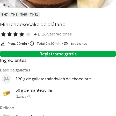
TM7
TM6
TM5
TM31
Mini cheesecake de plátano
4.1
16 valoraciones
Prep. 20min
Total 2h 20min
6 raciones
Registrarse gratis
Ingredientes
Base de galletas
120 g de galletas sándwich de chocolate
50 g de mantequilla
(Lurpak®)
Relleno