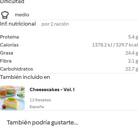
Dificultad
medio
Inf. nutricional
por 1 ración
Proteína
5.4 g
Calorías
1378.2 kJ / 329.7 kcal
Grasa
24.4 g
Fibra
2.1 g
Carbohidratos
22.7 g
También incluido en
Cheesecakes - Vol. I
12 Recetas
España
También podría gustarte...