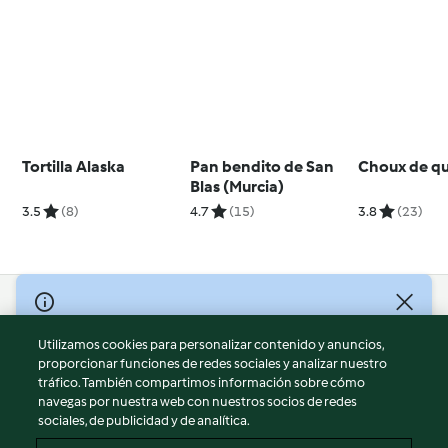
Tortilla Alaska
Pan bendito de San
Choux de q
Blas (Murcia)
3.5
(8)
4.7
(15)
3.8
(23)
© Copyright 2026
Utilizamos cookies para personalizar contenido y anuncios,
Términos de uso
proporcionar funciones de redes sociales y analizar nuestro
Política de privacidad
tráfico. También compartimos información sobre cómo
Aviso legal
navegas por nuestra web con nuestros socios de redes
sociales, de publicidad y de analítica.
Información legal