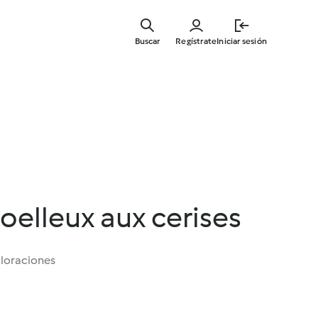
Ir
al
Buscar
Regístrate
Iniciar sesión
contenid
principal
oelleux aux cerises
aloraciones