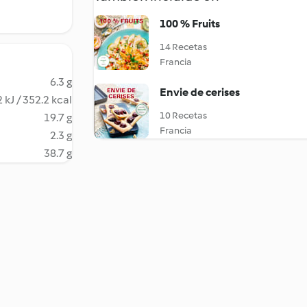
100 % Fruits
14 Recetas
Francia
6.3 g
Envie de cerises
 kJ / 352.2 kcal
10 Recetas
19.7 g
Francia
2.3 g
38.7 g