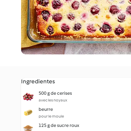
Ingredientes
500 g de cerises
avec les noyaux
beurre
pour le moule
125 g de sucre roux