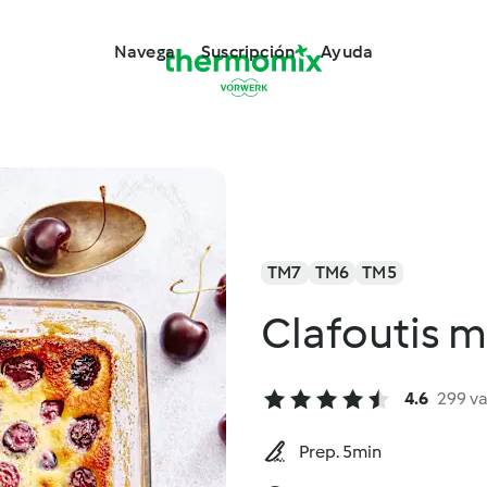
Navega
Suscripción
Ayuda
TM7
TM6
TM5
Clafoutis m
4.6
299 v
Prep. 5min