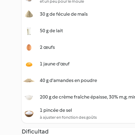
et un peu pour le moule
30 g de fécule de maïs
50 g de lait
2 œufs
1 jaune d'œuf
40 g d'amandes en poudre
200 g de crème fraîche épaisse, 30% m.g. mi
1 pincée de sel
à ajuster en fonction des goûts
Dificultad