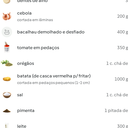
dentes de alho
3
cebola
200 g
cortada em lâminas
bacalhau demolhado e desfiado
400 g
tomate em pedaços
350 g
orégãos
1 c. chá de
batata (de casca vermelha p/ fritar)
1000 g
cortada em pedaços pequenos (1-2 cm)
sal
1 c. chá de
pimenta
1 pitada de
leite
300 g