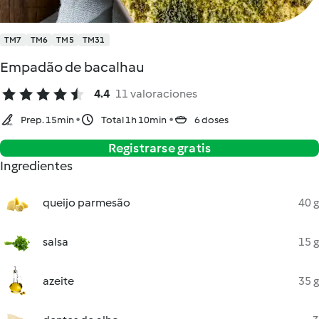
TM7
TM6
TM5
TM31
Empadão de bacalhau
4.4
11 valoraciones
Prep. 15min
Total 1h 10min
6 doses
Registrarse gratis
Ingredientes
queijo parmesão
40 g
salsa
15 g
azeite
35 g