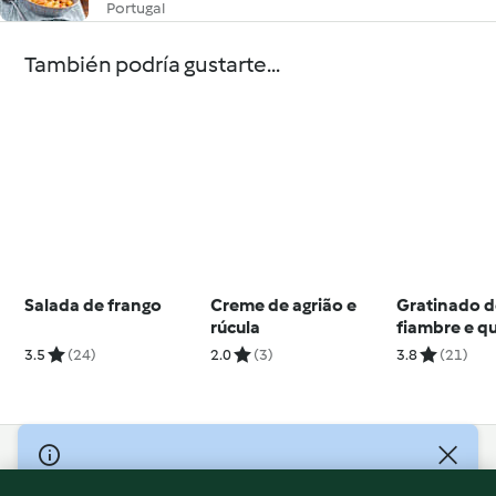
Portugal
También podría gustarte...
Salada de frango
Creme de agrião e
Gratinado d
rúcula
fiambre e qu
3.5
(24)
2.0
(3)
3.8
(21)
© Copyright 2026