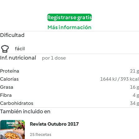
Registrarse gratis
Más información
Dificultad
fácil
Inf. nutricional
por 1 dose
Proteína
21 g
Calorías
1644 kJ / 393 kcal
Grasa
16 g
Fibra
4 g
Carbohidratos
34 g
También incluido en
Revista Outubro 2017
25 Recetas