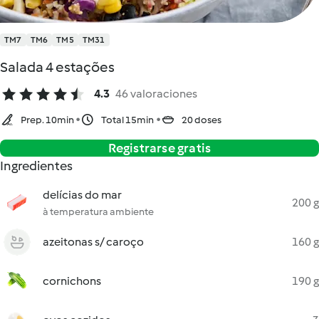
TM7
TM6
TM5
TM31
Salada 4 estações
4.3
46 valoraciones
Prep. 10min
Total 15min
20 doses
Registrarse gratis
Ingredientes
delícias do mar
200 g
à temperatura ambiente
azeitonas s/ caroço
160 g
cornichons
190 g