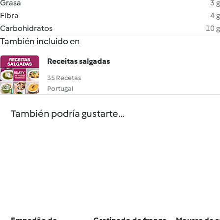
Grasa
3 g
Fibra
4 g
Carbohidratos
10 g
También incluido en
Receitas salgadas
35 Recetas
Portugal
También podría gustarte...