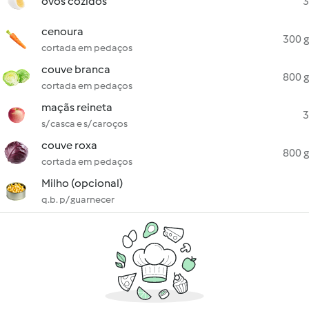
ovos cozidos
3
cenoura
300 g
cortada em pedaços
couve branca
800 g
cortada em pedaços
maçãs reineta
3
s/ casca e s/ caroços
couve roxa
800 g
cortada em pedaços
Milho (opcional)
q.b. p/ guarnecer