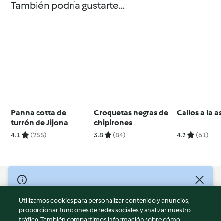
También podría gustarte...
Panna cotta de
Croquetas negras de
Callos a la 
turrón de Jijona
chipirones
4.1
(255)
3.8
(84)
4.2
(61)
© Copyright 2026
Utilizamos cookies para personalizar contenido y anuncios,
Términos de uso
proporcionar funciones de redes sociales y analizar nuestro
Política de privacidad
tráfico. También compartimos información sobre cómo