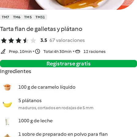
TM7
TM6
TM5
TM31
Tarta flan de galletas y plátano
3.5
67 valoraciones
Prep. 10min
Total 4h 30min
12 raciones
Registrarse gratis
Ingredientes
100 g de caramelo líquido
5 plátanos
maduros, cortados en rodajas de 5 mm
1000 g de leche
1 sobre de preparado en polvo para flan