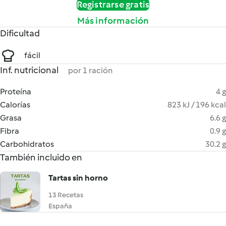
Registrarse gratis
Más información
Dificultad
fácil
Inf. nutricional
por 1 ración
Proteína
4 g
Calorías
823 kJ / 196 kcal
Grasa
6.6 g
Fibra
0.9 g
Carbohidratos
30.2 g
También incluido en
Tartas sin horno
13 Recetas
España