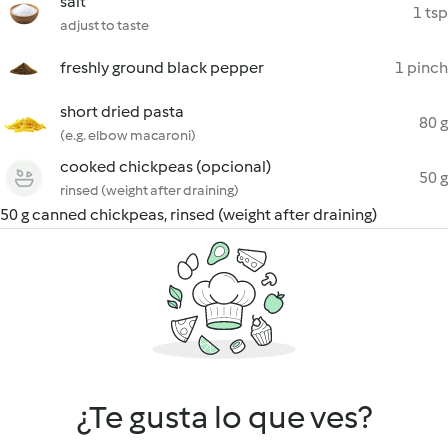
salt
1 tsp
adjust to taste
freshly ground black pepper
1 pinch
short dried pasta
80 g
(e.g. elbow macaroni)
cooked chickpeas (opcional)
50 g
rinsed (weight after draining)
50 g canned chickpeas, rinsed (weight after draining)
¿Te gusta lo que ves?