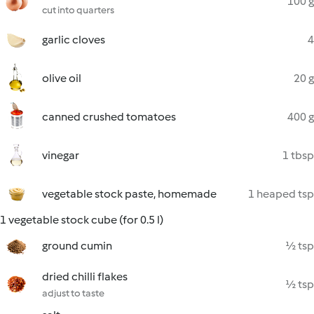
100 g
cut into quarters
garlic cloves
4
olive oil
20 g
canned crushed tomatoes
400 g
vinegar
1 tbsp
vegetable stock paste, homemade
1 heaped tsp
1 vegetable stock cube (for 0.5 l)
ground cumin
½ tsp
dried chilli flakes
½ tsp
adjust to taste