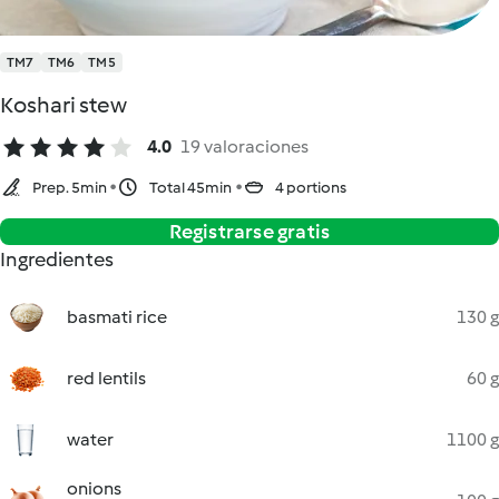
TM7
TM6
TM5
Koshari stew
4.0
19 valoraciones
Prep. 5min
Total 45min
4 portions
Registrarse gratis
Ingredientes
basmati rice
130 g
red lentils
60 g
water
1100 g
onions