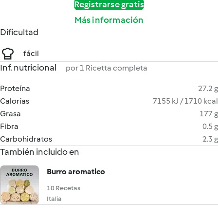
Registrarse gratis
Más información
Dificultad
fácil
Inf. nutricional
por 1 Ricetta completa
Proteína
27.2 g
Calorías
7155 kJ / 1710 kcal
Grasa
177 g
Fibra
0.5 g
Carbohidratos
2.3 g
También incluido en
Burro aromatico
10 Recetas
Italia