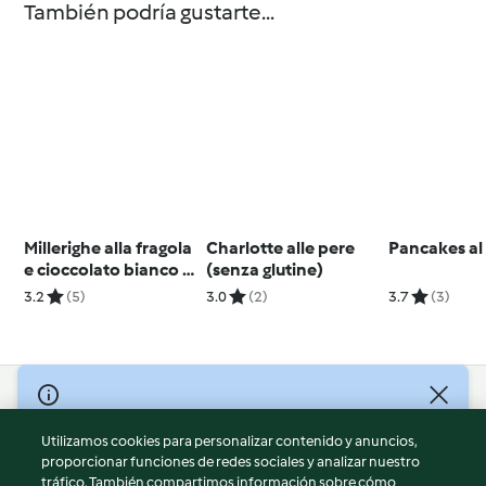
También podría gustarte...
Millerighe alla fragola
Charlotte alle pere
Pancakes al
e cioccolato bianco al
(senza glutine)
profumo di limone
3.2
(5)
3.0
(2)
3.7
(3)
© Copyright 2026
Utilizamos cookies para personalizar contenido y anuncios,
Términos de uso
proporcionar funciones de redes sociales y analizar nuestro
Política de privacidad
tráfico. También compartimos información sobre cómo