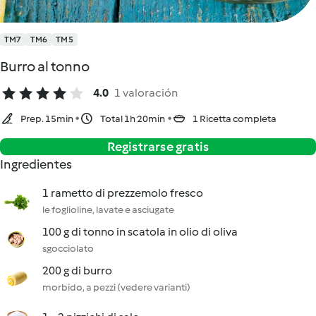
TM7
TM6
TM5
Burro al tonno
4.0
1 valoración
Prep. 15min
Total 1h 20min
1 Ricetta completa
Registrarse gratis
Ingredientes
1 rametto di prezzemolo fresco
le foglioline, lavate e asciugate
100 g di tonno in scatola in olio di oliva
sgocciolato
200 g di burro
morbido, a pezzi (vedere varianti)