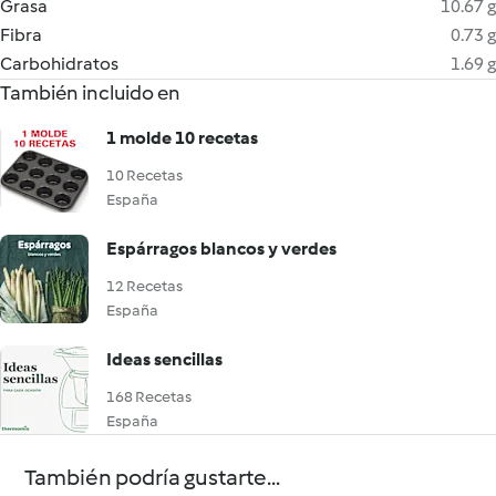
Grasa
10.67 g
Fibra
0.73 g
Carbohidratos
1.69 g
También incluido en
1 molde 10 recetas
10 Recetas
España
Espárragos blancos y verdes
12 Recetas
España
Ideas sencillas
168 Recetas
España
También podría gustarte...