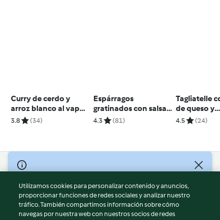
Curry de cerdo y
Espárragos
Tagliatelle c
arroz blanco al vapor
gratinados con salsa
de queso y
- India
de queso
espárragos
3.8
(34)
4.3
(81)
4.5
(24)
© Copyright 2026
Utilizamos cookies para personalizar contenido y anuncios,
Términos de uso
proporcionar funciones de redes sociales y analizar nuestro
Política de privacidad
tráfico. También compartimos información sobre cómo
Aviso legal
navegas por nuestra web con nuestros socios de redes