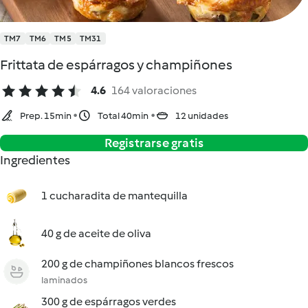
TM7
TM6
TM5
TM31
Frittata de espárragos y champiñones
4.6
164 valoraciones
Prep. 15min
Total 40min
12 unidades
Registrarse gratis
Ingredientes
1 cucharadita de mantequilla
40 g de aceite de oliva
200 g de champiñones blancos frescos
laminados
300 g de espárragos verdes