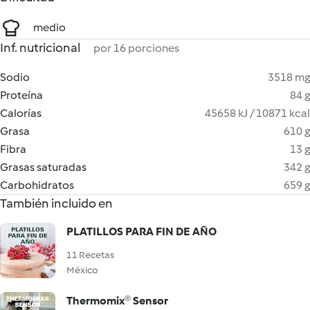
medio
Inf. nutricional
por 16 porciones
Sodio
3518 mg
Proteína
84 g
Calorías
45658 kJ / 10871 kcal
Grasa
610 g
Fibra
13 g
Grasas saturadas
342 g
Carbohidratos
659 g
También incluido en
PLATILLOS PARA FIN DE AÑO
11 Recetas
México
Thermomix® Sensor