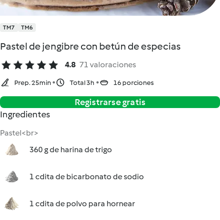
TM7
TM6
Pastel de jengibre con betún de especias
4.8
71 valoraciones
Prep. 25min
Total 3h
16 porciones
Registrarse gratis
Ingredientes
Pastel<br>
360 g de harina de trigo
1 cdita de bicarbonato de sodio
1 cdita de polvo para hornear