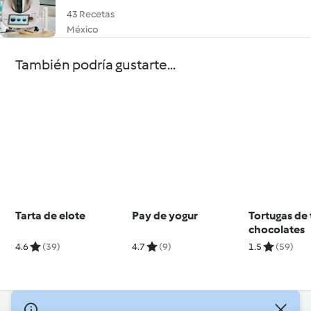
43 Recetas
México
También podría gustarte...
Tarta de elote
Pay de yogur
Tortugas de 
chocolates
4.6
(39)
4.7
(9)
1.5
(59)