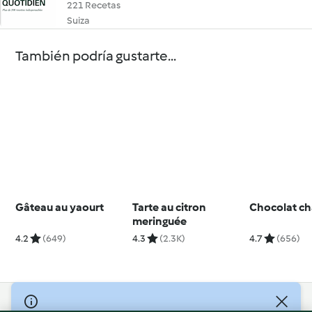
221 Recetas
Suiza
También podría gustarte...
Gâteau au yaourt
Tarte au citron
Chocolat c
meringuée
4.2
(649)
4.3
(2.3K)
4.7
(656)
© Copyright 2026