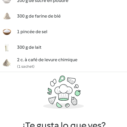
200 g de sucre en poudre
300 g de farine de blé
1 pincée de sel
300 g de lait
2 c. à café de levure chimique
(1 sachet)
¿Te gusta lo que ves?