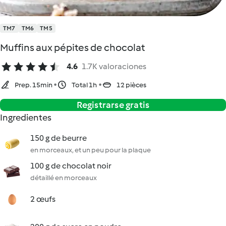
TM7
TM6
TM5
Muffins aux pépites de chocolat
4.6
1.7K valoraciones
Prep. 15min
Total 1h
12 pièces
Registrarse gratis
Ingredientes
150 g de beurre
en morceaux, et un peu pour la plaque
100 g de chocolat noir
détaillé en morceaux
2 œufs