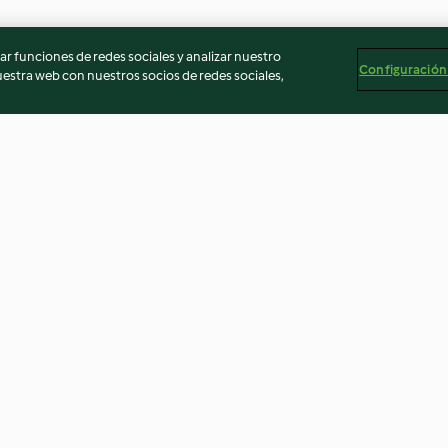
r funciones de redes sociales y analizar nuestro
Configuración
stra web con nuestros socios de redes sociales,
Pâte à gaufre
Mayonnaise
4.5
(2.1K)
4.3
(1.5K)