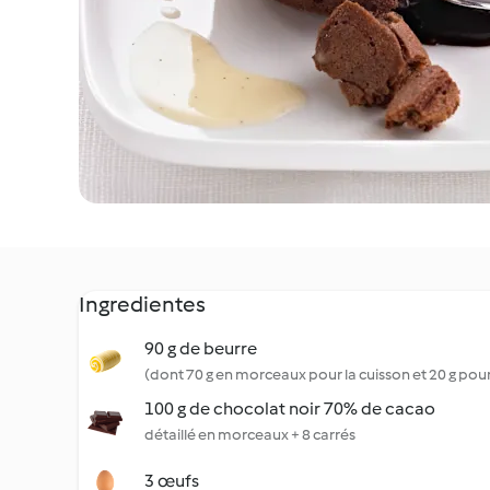
Ingredientes
90 g de beurre
(dont 70 g en morceaux pour la cuisson et 20 g pou
100 g de chocolat noir 70% de cacao
détaillé en morceaux + 8 carrés
3 œufs