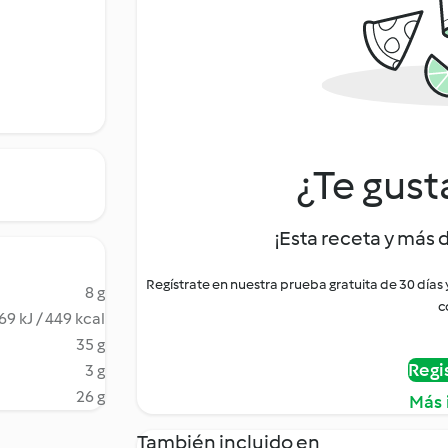
¿Te gust
¡Esta receta y más 
Regístrate en nuestra prueba gratuita de 30 días
8 g
c
69 kJ / 449 kcal
35 g
Regi
3 g
26 g
Más 
También incluido en