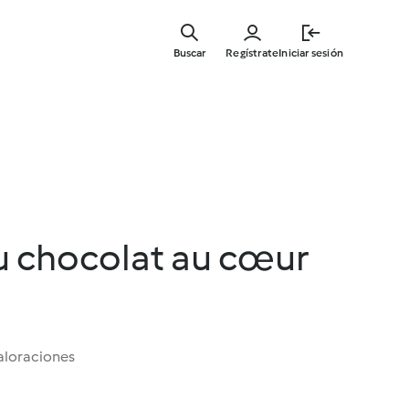
Ir
al
Buscar
Regístrate
Iniciar sesión
contenid
principal
u chocolat au cœur
aloraciones