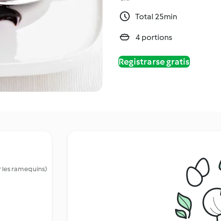
Total 25min
4 portions
Registrarse gratis
r les ramequins)