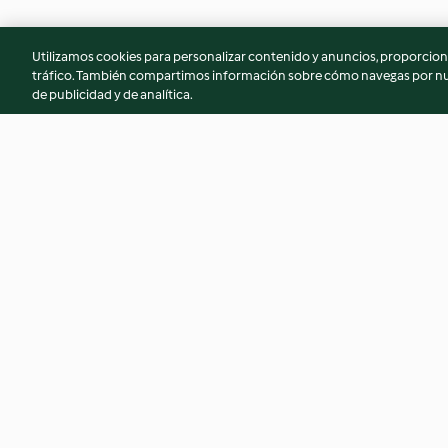
Utilizamos cookies para personalizar contenido y anuncios, proporciona
tráfico. También compartimos información sobre cómo navegas por nue
de publicidad y de analítica.
Madeleines
Gratin dauphinois
4.3
(1.8K)
4.6
(4.3K)
© Copyright 2026