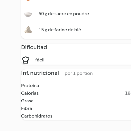
50 g de sucre en poudre
15 g de farine de blé
Dificultad
fácil
Inf. nutricional
por 1 portion
Proteína
Calorías
18
Grasa
Fibra
Carbohidratos