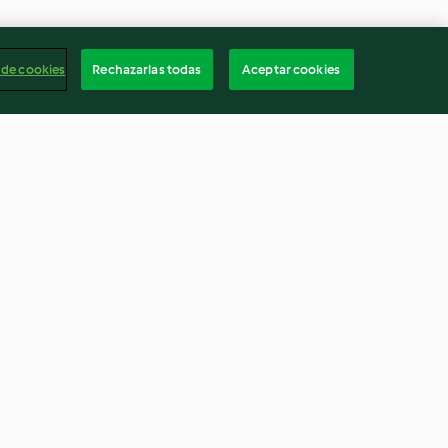
 de cookies
Rechazarlas todas
Aceptar cookies
Mousse au chocolat
4.5
(3K)
Españ