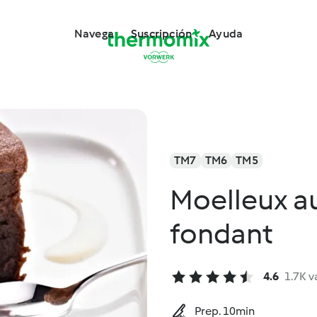
Navega
Suscripción
Ayuda
TM7
TM6
TM5
Moelleux a
fondant
4.6
1.7K v
Prep. 10min