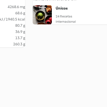
4268.6 mg
Únicos
68.6 g
24 Recetas
kJ / 1940.5 kcal
Internacional
80.7 g
36.9 g
13.7 g
260.3 g