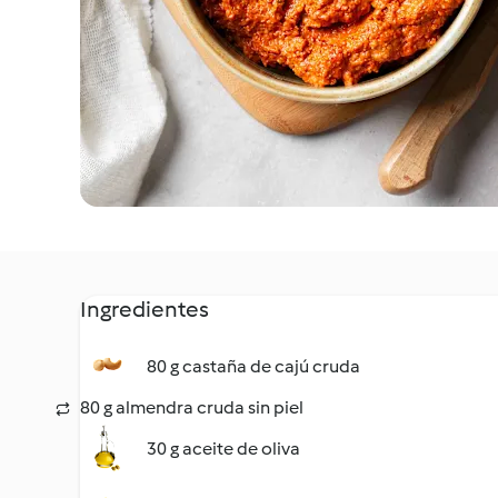
Ingredientes
80 g castaña de cajú cruda
80 g almendra cruda sin piel
30 g aceite de oliva