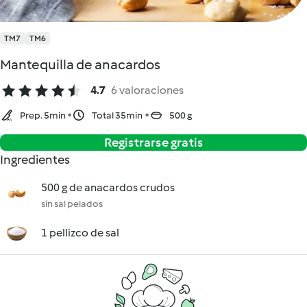
TM7
TM6
Mantequilla de anacardos
4.7
6 valoraciones
Prep. 5min
Total 35min
500 g
Registrarse gratis
Ingredientes
500 g de anacardos crudos
sin sal pelados
1 pellizco de sal