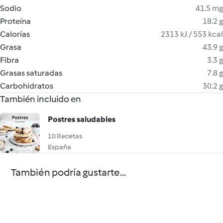
Sodio
41.5 mg
Proteína
18.2 g
Calorías
2313 kJ / 553 kcal
Grasa
43.9 g
Fibra
3.3 g
Grasas saturadas
7.8 g
Carbohidratos
30.2 g
También incluido en
Postres saludables
10 Recetas
España
También podría gustarte...