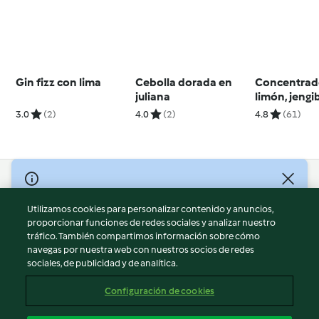
Gin fizz con lima
Cebolla dorada en
Concentrad
juliana
limón, jengi
cúrcuma y m
3.0
(2)
4.0
(2)
4.8
(61)
© Copyright 2026
Utilizamos cookies para personalizar contenido y anuncios,
Términos de uso
proporcionar funciones de redes sociales y analizar nuestro
Política de privacidad
tráfico. También compartimos información sobre cómo
Aviso legal
navegas por nuestra web con nuestros socios de redes
sociales, de publicidad y de analítica.
Información legal
Cookies
Configuración de cookies
Reportar contenido