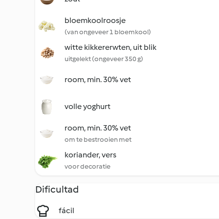
bloemkoolroosje
(van ongeveer 1 bloemkool)
witte kikkererwten, uit blik
uitgelekt (ongeveer 350 g)
room, min. 30% vet
volle yoghurt
room, min. 30% vet
om te bestrooien met
koriander, vers
voor decoratie
Dificultad
fácil