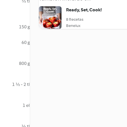
⅓ tl
Ready, Set, Cook!
8 Recetas
Benelux
150 g
60 g
800 g
1 ½ - 2 tl
1 el
⅓ tl