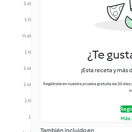
1 el
1 tl
½ el
¿Te gust
1 tl
1 el
¡Esta receta y más 
Regístrate en nuestra prueba gratuita de 30 días
1 el
c
1 tl
Regi
1
Más 
También incluido en