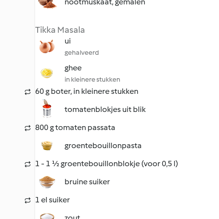
nootmuskaat, gemalen
Tikka Masala
ui
gehalveerd
ghee
in kleinere stukken
60 g boter, in kleinere stukken
tomatenblokjes uit blik
800 g tomaten passata
groentebouillonpasta
1 - 1 ½ groentebouillonblokje (voor 0,5 l)
bruine suiker
1 el suiker
zout