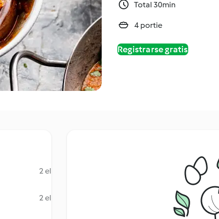
Total 30min
4 portie
Registrarse gratis
2 el
2 el