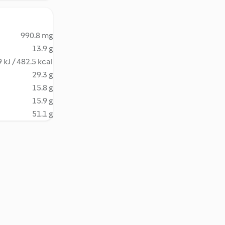
990.8 mg
13.9 g
 kJ / 482.5 kcal
29.3 g
15.8 g
15.9 g
51.1 g