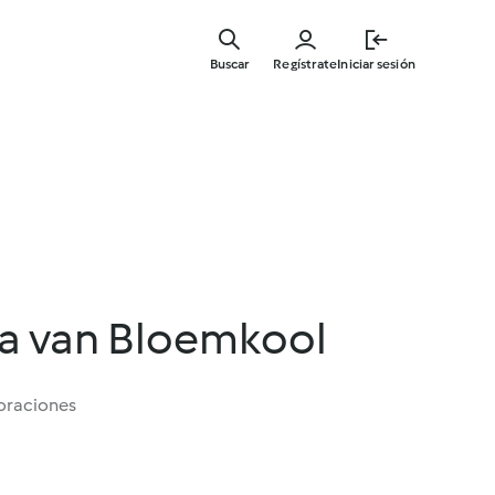
Ir
al
Buscar
Regístrate
Iniciar sesión
contenid
principal
la van Bloemkool
oraciones