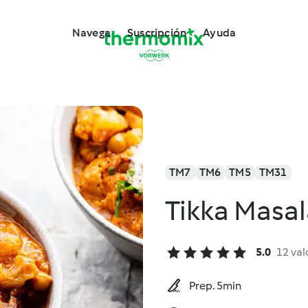
Navega
Suscripción
Ayuda
TM7
TM6
TM5
TM31
Tikka Masa
5.0
12 val
Prep. 5min